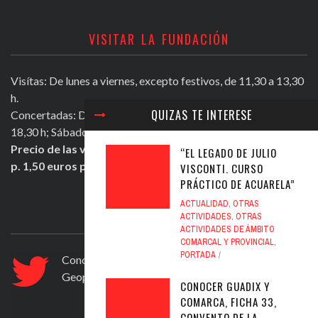
VISITAR LA FUNDACIÓN
Visítas: De lunes a viernes, excepto festivos, de 11,30 a 13,30
h.
QUIZAS TE INTERESE
Concertadas: De lunes a viernes excepto festivos, de 16,30 a
18,30 h; Sábados mañana de 11,30 a 13,30 h.
Precio de las visitas: Individual 2 euros. Grupos + de 10
“EL LEGADO DE JULIO
p. 1,50 euros persona.
VISCONTI. CURSO
PRÁCTICO DE ACUARELA”
ACTUALIDAD
,
OTRAS
ULTIMOS TWEETS
ACTIVIDADES
,
OTRAS
ACTIVIDADES DE ÁMBITO
COMARCAL Y PROVINCIAL
,
PORTADA
Conocer Guadix y comarca, ficha nº 83. El
Geoparque de Granada
https://t.co/ad6594yfVv
CONOCER GUADIX Y
Jul 12, 2020
COMARCA, FICHA 33,
CONVENTO DE LA