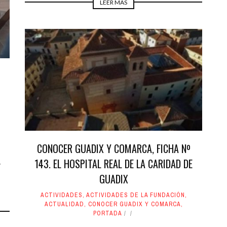
LEER MÁS
CONOCER GUADIX Y COMARCA, FICHA Nº
143. EL HOSPITAL REAL DE LA CARIDAD DE
y
GUADIX
ACTIVIDADES
,
ACTIVIDADES DE LA FUNDACIÓN
,
ACTUALIDAD
,
CONOCER GUADIX Y COMARCA
,
PORTADA