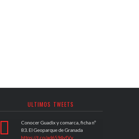
ULTIMOS TWEETS
Conocer Guadix y comarca, ficha nº
PROPU
83. El Geoparque de Granada
(2020)
https://t.co/ad6594yfVv
activi