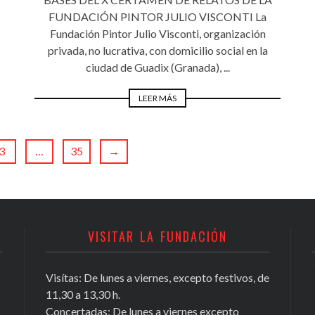
FUNDACIÓN PINTOR JULIO VISCONTI La
Fundación Pintor Julio Visconti, organización
privada, no lucrativa, con domicilio social en la
ciudad de Guadix (Granada), ...
LEER MÁS
3
…
35
→
VISITAR LA FUNDACIÓN
Visítas: De lunes a viernes, excepto festivos, de
Conocer Guadix y comarca, ficha nº
11,30 a 13,30 h.
81, Antonio Chamorro Daza,
Concertadas: De lunes a viernes excepto
investigador exiliado