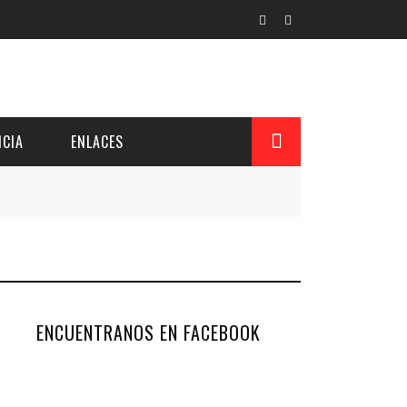
CIA
ENLACES
L Y PROVINCIAL
CUERDOS DEL PATRONATO
 CUENTAS ANUALES
ENCUENTRANOS EN FACEBOOK
IÓN DE INTERÉS