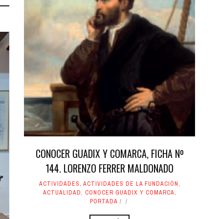
CONOCER GUADIX Y COMARCA, FICHA Nº
144. LORENZO FERRER MALDONADO
ACTIVIDADES
,
ACTIVIDADES DE LA FUNDACIÓN
,
ACTUALIDAD
,
CONOCER GUADIX Y COMARCA
,
PORTADA