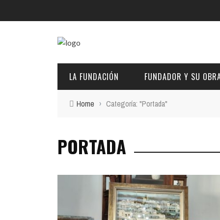
LA FUNDACIÓN
FUNDADOR Y SU OBR
Home
›
Categoría: "Portada"
DESCRIPCIÓN Y CARACTERÍSTICAS
BIOGRAFÍA
PORTADA
FINES
PINTURAS
EL PATRONATO: COMPETENCIAS Y COMPOSICIÓN ACTU