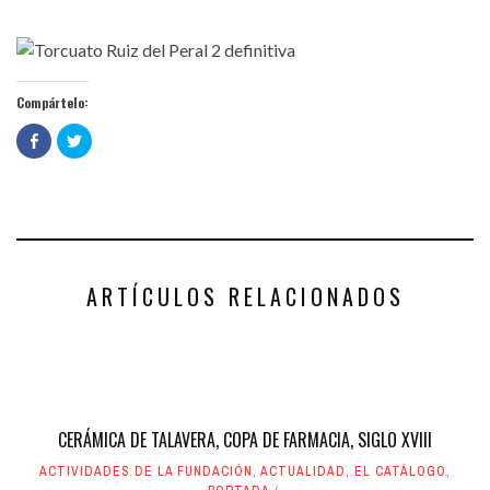
Compártelo:
Haz
Haz
clic
clic
para
para
compartir
compartir
en
en
Facebook
Twitter
(Se
(Se
abre
abre
en
en
una
una
ventana
ventana
nueva)
nueva)
ARTÍCULOS RELACIONADOS
CERÁMICA DE TALAVERA, COPA DE FARMACIA, SIGLO XVIII
ACTIVIDADES DE LA FUNDACIÓN
,
ACTUALIDAD
,
EL CATÁLOGO
,