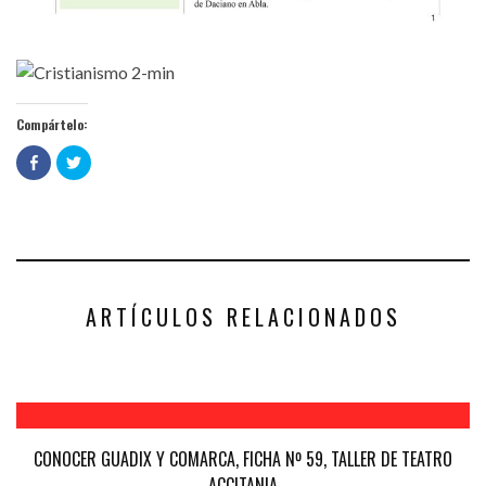
Compártelo:
Haz
Haz
clic
clic
para
para
compartir
compartir
en
en
Facebook
Twitter
(Se
(Se
abre
abre
en
en
una
una
ventana
ventana
nueva)
nueva)
ARTÍCULOS RELACIONADOS
CONOCER GUADIX Y COMARCA, FICHA Nº 59, TALLER DE TEATRO
ACCITANIA