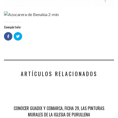
Compártelo:
Haz
Haz
clic
clic
para
para
compartir
compartir
en
en
Facebook
Twitter
(Se
(Se
abre
abre
en
en
una
una
ventana
ventana
nueva)
nueva)
ARTÍCULOS RELACIONADOS
CONOCER GUADIX Y COMARCA, FICHA 29, LAS PINTURAS
MURALES DE LA IGLESIA DE PURULLENA