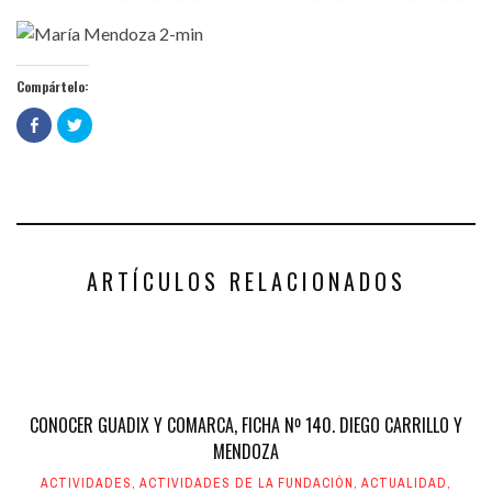
Compártelo:
Haz
Haz
clic
clic
para
para
compartir
compartir
en
en
Facebook
Twitter
(Se
(Se
abre
abre
en
en
una
una
ventana
ventana
nueva)
nueva)
ARTÍCULOS RELACIONADOS
CONOCER GUADIX Y COMARCA, FICHA Nº 140. DIEGO CARRILLO Y
MENDOZA
ACTIVIDADES
,
ACTIVIDADES DE LA FUNDACIÓN
,
ACTUALIDAD
,