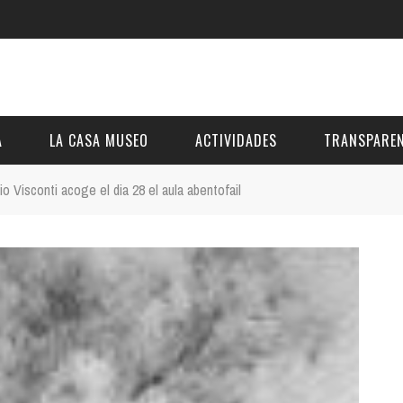
A
LA CASA MUSEO
ACTIVIDADES
TRANSPAREN
io Visconti acoge el dia 28 el aula abentofail
DESCRIPCIÓN
DE LA FUNDACIÓN
ESTATUTOS
VIDEOS
OTRAS ACTIVIDADES DE ÁMBITO COMARCA
REUNIONES Y A
AL
GALERÍA
PRESUPUESTO Y
FOTOMONTAJES
OTRA INFORMAC