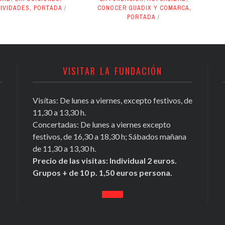
IVIDADES
,
PORTADA
CONOCER GUADIX Y COMARCA
,
PORTADA
VISITAR LA FUNDACIÓN
Visítas: De lunes a viernes, excepto festivos, de
Conocer Guadix y comarca, ficha nº
11,30 a 13,30 h.
81, Antonio Chamorro Daza,
Concertadas: De lunes a viernes excepto
investigador exiliado
festivos, de 16,30 a 18,30 h; Sábados mañana
https://t.co/Tx2b2DL4i3
de 11,30 a 13,30 h.
May 16, 2020
Precio de las visitas: Individual 2 euros.
Grupos + de 10 p. 1,50 euros persona.