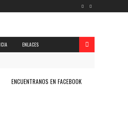
CIA
ENLACES
ENCUENTRANOS EN FACEBOOK
L Y PROVINCIAL
CUERDOS DEL PATRONATO
 CUENTAS ANUALES
IÓN DE INTERÉS