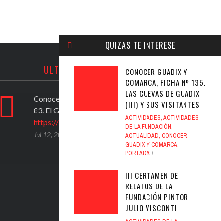
QUIZAS TE INTERESE
ULTIMOS TWEETS
CONOCER GUADIX Y
COMARCA, FICHA Nº 135.
LAS CUEVAS DE GUADIX
Conocer Guadix y comarca, ficha nº
PROPU
(III) Y SUS VISITANTES
83. El Geoparque de Granada
(2020)
ACTIVIDADES
,
ACTIVIDADES
https://t.co/ad6594yfVv
activi
DE LA FUNDACIÓN
,
del A
Jul 12, 2020
ACTUALIDAD
,
CONOCER
GUADIX Y COMARCA
,
https
PORTADA
Jul 12,
III CERTAMEN DE
RELATOS DE LA
FUNDACIÓN PINTOR
JULIO VISCONTI