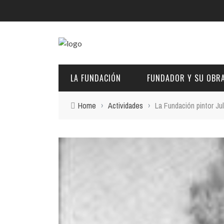
LA FUNDACIÓN
FUNDADOR Y SU OBR
Home
›
Actividades
›
La Fundación pintor Jul
DESCRIPCIÓN Y CARACTERÍSTICAS
BIOGRAFÍA
FINES
PINTURAS
EL PATRONATO: COMPETENCIAS Y COMPOSICIÓN ACTU