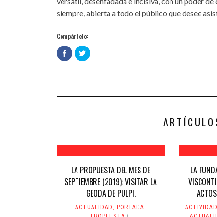
versátil, desenfadada e incisiva, con un poder de 
siempre, abierta a todo el público que desee asist
Compártelo:
Haz
Haz
clic
clic
para
para
compartir
compartir
en
en
Facebook
Twitter
(Se
(Se
abre
abre
en
en
una
una
ventana
ventana
nueva)
nueva)
ARTÍCULO
LA PROPUESTA DEL MES DE
LA FUND
SEPTIEMBRE (2019): VISITAR LA
VISCONT
GEODA DE PULPI.
ACTOS
ACTUALIDAD
,
PORTADA
,
ACTIVIDAD
PROPUESTA
ACTUALI