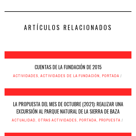
Facebook
Twitter
(Se
(Se
abre
abre
en
en
una
una
ventana
ventana
nueva)
nueva)
ARTÍCULOS RELACIONADOS
CUENTAS DE LA FUNDACIÓN DE 2015
ACTIVIDADES
,
ACTIVIDADES DE LA FUNDACIÓN
,
PORTADA
LA PROPUESTA DEL MES DE OCTUBRE (2021): REALIZAR UNA
EXCURSIÓN AL PARQUE NATURAL DE LA SIERRA DE BAZA
ACTUALIDAD
,
OTRAS ACTIVIDADES
,
PORTADA
,
PROPUESTA