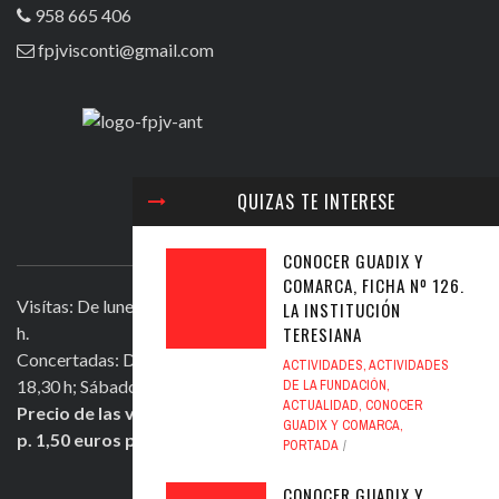
958 665 406
fpjvisconti@gmail.com
QUIZAS TE INTERESE
VISITAR LA FUNDACIÓN
CONOCER GUADIX Y
COMARCA, FICHA Nº 126.
Visítas: De lunes a viernes, excepto festivos, de 11,30 a 13,30
LA INSTITUCIÓN
TERESIANA
h.
Concertadas: De lunes a viernes excepto festivos, de 16,30 a
ACTIVIDADES
,
ACTIVIDADES
18,30 h; Sábados mañana de 11,30 a 13,30 h.
DE LA FUNDACIÓN
,
ACTUALIDAD
,
CONOCER
Precio de las visitas: Individual 2 euros. Grupos + de 10
GUADIX Y COMARCA
,
p. 1,50 euros persona.
PORTADA
CONOCER GUADIX Y