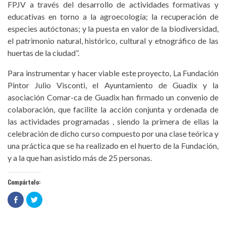
FPJV a través del desarrollo de actividades formativas y
educativas en torno a la agroecología; la recuperación de
especies autóctonas; y la puesta en valor de la biodiversidad,
el patrimonio natural, histórico, cultural y etnográfico de las
huertas de la ciudad”.
Para instrumentar y hacer viable este proyecto, La Fundación
Pintor Julio Visconti, el Ayuntamiento de Guadix y la
asociación Comar-ca de Guadix han firmado un convenio de
colaboración, que facilite la acción conjunta y ordenada de
las actividades programadas , siendo la primera de ellas la
celebración de dicho curso compuesto por una clase teórica y
una práctica que se ha realizado en el huerto de la Fundación,
y a la que han asistido más de 25 personas.
Compártelo:
Haz
Haz
clic
clic
para
para
compartir
compartir
en
en