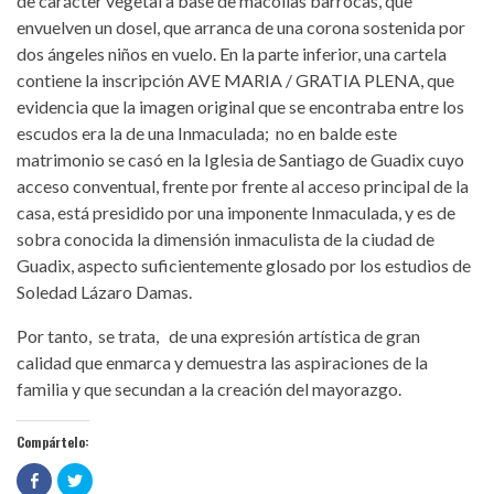
de carácter vegetal a base de macollas barrocas, que
envuelven un dosel, que arranca de una corona sostenida por
dos ángeles niños en vuelo. En la parte inferior, una cartela
contiene la inscripción AVE MARIA / GRATIA PLENA, que
evidencia que la imagen original que se encontraba entre los
escudos era la de una Inmaculada; no en balde este
matrimonio se casó en la Iglesia de Santiago de Guadix cuyo
acceso conventual, frente por frente al acceso principal de la
casa, está presidido por una imponente Inmaculada, y es de
sobra conocida la dimensión inmaculista de la ciudad de
Guadix, aspecto suficientemente glosado por los estudios de
Soledad Lázaro Damas.
Por tanto, se trata, de una expresión artística de gran
calidad que enmarca y demuestra las aspiraciones de la
familia y que secundan a la creación del mayorazgo.
Compártelo:
Haz
Haz
clic
clic