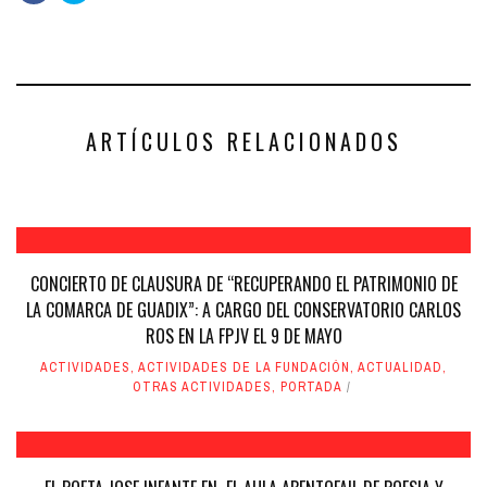
para
para
compartir
compartir
en
en
Facebook
Twitter
(Se
(Se
abre
abre
en
en
una
una
ventana
ventana
nueva)
nueva)
ARTÍCULOS RELACIONADOS
CONCIERTO DE CLAUSURA DE “RECUPERANDO EL PATRIMONIO DE
LA COMARCA DE GUADIX”: A CARGO DEL CONSERVATORIO CARLOS
ROS EN LA FPJV EL 9 DE MAYO
ACTIVIDADES
,
ACTIVIDADES DE LA FUNDACIÓN
,
ACTUALIDAD
,
OTRAS ACTIVIDADES
,
PORTADA