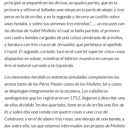
principal se enquentran las divisas, en quatro partes, que en la
primera y ultima ai talladas una sierpe en la parte de abajo, y tres
peras en la de arriba, y en la segunda y tercera un castillo sobre
unas hondas, y sobre sus almenas tres estrellas”, … un escusón con
las divisas de Isabel Molleto; el cual se halla partido, el primero
con cuatro bandas cargadas de una cotiza sembrada de armiños,
y bordura con tres cruces de Jerusalén, que pertenece al apellido
Cruzat. El segundo, cortado, luce en el cuartel superior cinco rosas
dispuestas en sotuer; mientras el inferior muestra en campo un
lirio al natural curvado a la izquierda.
Los elementos heráldicos entonces simulados completarían las
armas tanto de los Pérez Pastor como de los Molleto, tal y como
se despliegan íntegramente en la escalera. Los caballeros
santiaguistas que las registraron en 1752, llegaron a describir uno
de ellos dividido “en dos quarteles, tiene en el de arriba una flor de
lis y sobre ella una vanda con quatro rosas y una cruz de
Calatrava; y en el de abaxo tres rosas, una devajo de una banda, y
dos sobre ella; las que estamos informados son propias de Molleto