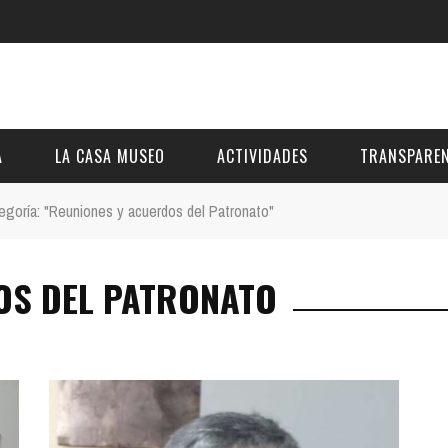
A
LA CASA MUSEO
ACTIVIDADES
TRANSPAREN
egoría: "Reuniones y acuerdos del Patronato"
DESCRIPCIÓN
DE LA FUNDACIÓN
ESTATUTOS
OS DEL PATRONATO
VIDEOS
OTRAS ACTIVIDADES DE ÁMBITO COMARCA
REUNIONES Y A
AL
GALERÍA
PRESUPUESTO Y
FOTOMONTAJES
OTRA INFORMAC