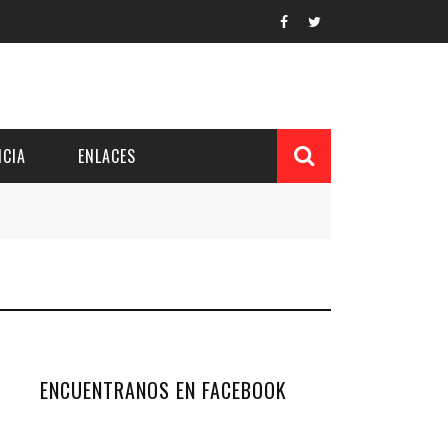
CIA
ENLACES
L Y PROVINCIAL
CUERDOS DEL PATRONATO
 CUENTAS ANUALES
IÓN DE INTERÉS
ENCUENTRANOS EN FACEBOOK