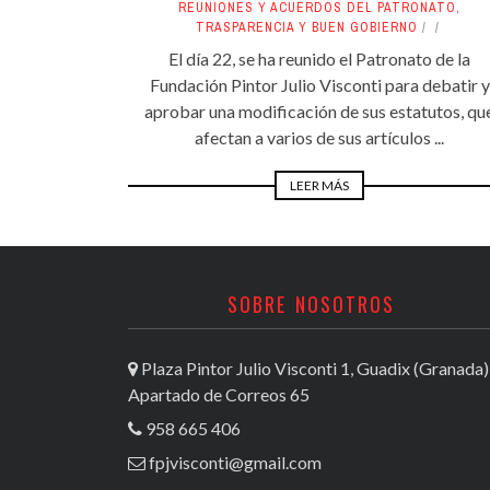
REUNIONES Y ACUERDOS DEL PATRONATO
,
TRASPARENCIA Y BUEN GOBIERNO
El día 22, se ha reunido el Patronato de la
Fundación Pintor Julio Visconti para debatir y
aprobar una modificación de sus estatutos, qu
afectan a varios de sus artículos ...
LEER MÁS
SOBRE NOSOTROS
Plaza Pintor Julio Visconti 1, Guadix (Granada)
Apartado de Correos 65
958 665 406
fpjvisconti@gmail.com