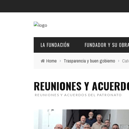
Menú Principal
LA FUNDACIÓN
LA FUNDACIÓN
FUNDADOR Y SU OBR
FUNDADOR Y SU OBRA
Home
›
Trasparencia y buen gobierno
›
Cat
LA CASA MUSEO
DESCRIPCIÓN Y CARACTERÍSTICAS
BIOGRAFÍA
ACTIVIDADES
REUNIONES Y ACUERD
FINES
PINTURAS
TRANSPARENCIA
EL PATRONATO: COMPETENCIAS Y COMPOSICIÓN ACTU
REUNIONES Y ACUERDOS DEL PATRONATO
ENLACES