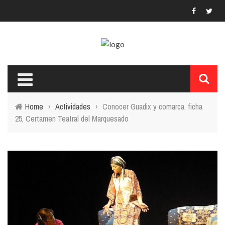
Home
›
Actividades
›
Conocer Guadix y comarca, ficha
25, Certamen Teatral del Marquesado