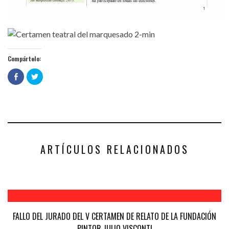
Compártelo:
Haz
Haz
clic
clic
para
para
compartir
compartir
en
en
Facebook
Twitter
(Se
(Se
abre
abre
en
en
una
una
ventana
ventana
nueva)
nueva)
ARTÍCULOS RELACIONADOS
FALLO DEL JURADO DEL V CERTAMEN DE RELATO DE LA FUNDACIÓN
PINTOR JULIO VISCONTI