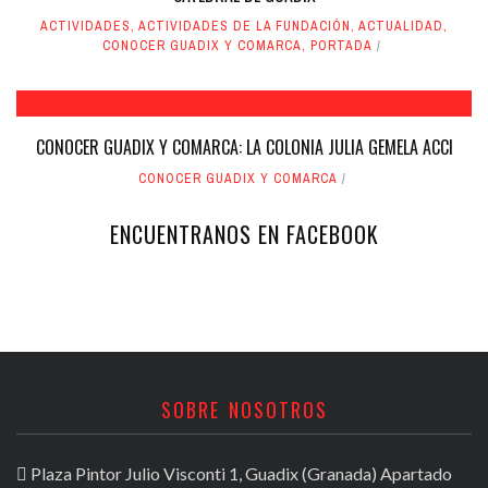
ACTIVIDADES
,
ACTIVIDADES DE LA FUNDACIÓN
,
ACTUALIDAD
,
CONOCER GUADIX Y COMARCA
,
PORTADA
CONOCER GUADIX Y COMARCA: LA COLONIA JULIA GEMELA ACCI
CONOCER GUADIX Y COMARCA
ENCUENTRANOS EN FACEBOOK
SOBRE NOSOTROS
Plaza Pintor Julio Visconti 1, Guadix (Granada) Apartado