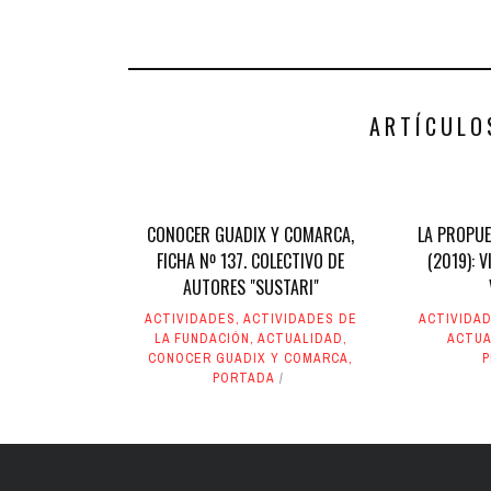
compartir
compartir
en
en
Facebook
Twitter
(Se
(Se
abre
abre
en
en
una
una
ventana
ventana
nueva)
nueva)
ARTÍCULO
CONOCER GUADIX Y COMARCA,
LA PROPUE
FICHA Nº 137. COLECTIVO DE
(2019): V
AUTORES "SUSTARI"
ACTIVIDADES
,
ACTIVIDADES DE
ACTIVIDAD
LA FUNDACIÓN
,
ACTUALIDAD
,
ACTUA
CONOCER GUADIX Y COMARCA
,
PORTADA