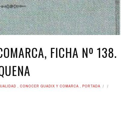
COMARCA, FICHA Nº 138.
EQUENA
UALIDAD
,
CONOCER GUADIX Y COMARCA
,
PORTADA