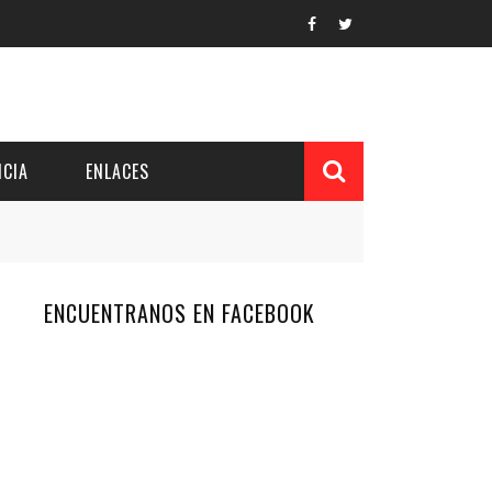
CIA
ENLACES
ENCUENTRANOS EN FACEBOOK
L Y PROVINCIAL
CUERDOS DEL PATRONATO
 CUENTAS ANUALES
IÓN DE INTERÉS