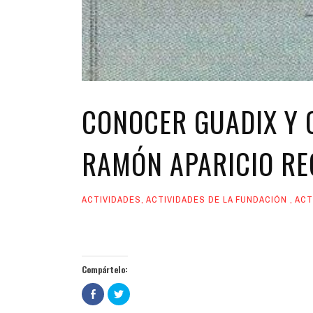
CONOCER GUADIX Y 
RAMÓN APARICIO R
ACTIVIDADES
,
ACTIVIDADES DE LA FUNDACIÓN
,
ACT
Compártelo:
Haz
Haz
clic
clic
para
para