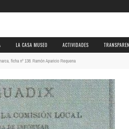
A
LA CASA MUSEO
ACTIVIDADES
TRANSPAREN
arca, ficha nº 138. Ramón Aparicio Requena
DESCRIPCIÓN
DE LA FUNDACIÓN
ESTATUTOS
VIDEOS
OTRAS ACTIVIDADES DE ÁMBITO COMARCA
REUNIONES Y A
AL
GALERÍA
PRESUPUESTO Y
FOTOMONTAJES
OTRA INFORMAC