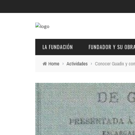
LA FUNDACIÓN
FUNDADOR Y SU OBR
Home
›
Actividades
›
Conocer Guadix y com
DESCRIPCIÓN Y CARACTERÍSTICAS
BIOGRAFÍA
FINES
PINTURAS
EL PATRONATO: COMPETENCIAS Y COMPOSICIÓN ACTU