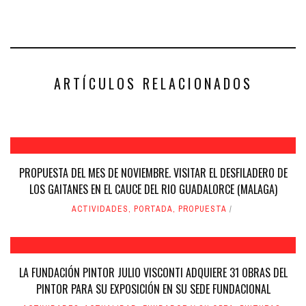
para
para
compartir
compartir
en
en
Facebook
Twitter
(Se
(Se
abre
abre
en
en
una
una
ventana
ventana
nueva)
nueva)
ARTÍCULOS RELACIONADOS
PROPUESTA DEL MES DE NOVIEMBRE. VISITAR EL DESFILADERO DE
LOS GAITANES EN EL CAUCE DEL RIO GUADALORCE (MALAGA)
ACTIVIDADES
,
PORTADA
,
PROPUESTA
LA FUNDACIÓN PINTOR JULIO VISCONTI ADQUIERE 31 OBRAS DEL
PINTOR PARA SU EXPOSICIÓN EN SU SEDE FUNDACIONAL