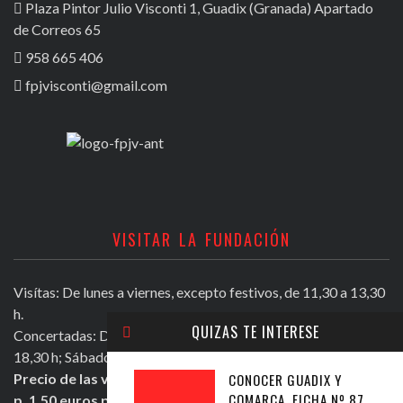
Plaza Pintor Julio Visconti 1, Guadix (Granada) Apartado
de Correos 65
958 665 406
fpjvisconti@gmail.com
VISITAR LA FUNDACIÓN
Visítas: De lunes a viernes, excepto festivos, de 11,30 a 13,30
h.
QUIZAS TE INTERESE
Concertadas: De lunes a viernes excepto festivos, de 16,30 a
18,30 h; Sábados mañana de 11,30 a 13,30 h.
CONOCER GUADIX Y
Precio de las visitas: Individual 2 euros. Grupos + de 10
COMARCA, FICHA Nº 87,
p. 1,50 euros persona.