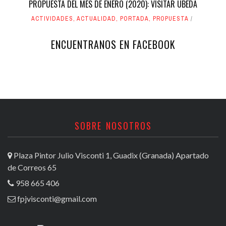
PROPUESTA DEL MES DE ENERO (2020): VISITAR ÚBEDA
ACTIVIDADES
,
ACTUALIDAD
,
PORTADA
,
PROPUESTA
ENCUENTRANOS EN FACEBOOK
SOBRE NOSOTROS
Plaza Pintor Julio Visconti 1, Guadix (Granada) Apartado
de Correos 65
958 665 406
fpjvisconti@gmail.com