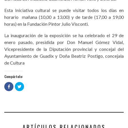
Esta Iniciativa cultural se puede visitar todos los días en
horario mañana (10,00 a 13,00) y de tarde (17,00 a 19,00
horas) en la Fundación Pintor Julio Visconti.
La inauguración de la exposición se ha celebrado el 29 de
enero pasado, presidida por Don Manuel Gómez Vidal,
Vicepresidente de la Diputación provincial y concejal del
Ayuntamiento de Guadix y Doña Beatriz Postigo, concejala
de Cultura
Compártelo:
Haz
Haz
clic
clic
para
para
compartir
compartir
en
en
Facebook
Twitter
(Se
(Se
abre
abre
en
en
una
una
ventana
ventana
nueva)
nueva)
ARTÍCULOS RELACIONADOS