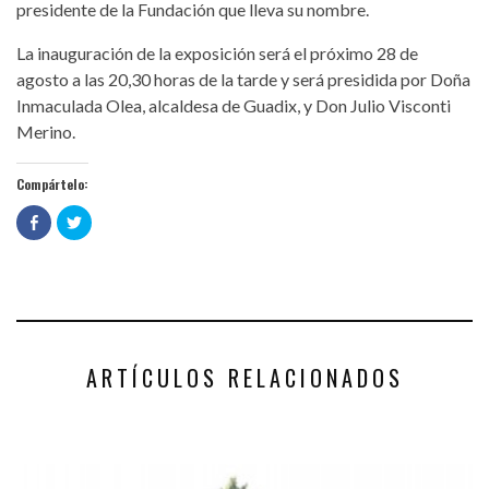
presidente de la Fundación que lleva su nombre.
La inauguración de la exposición será el próximo 28 de
agosto a las 20,30 horas de la tarde y será presidida por Doña
Inmaculada Olea, alcaldesa de Guadix, y Don Julio Visconti
Merino.
Compártelo:
Haz
Haz
clic
clic
para
para
compartir
compartir
en
en
Facebook
Twitter
(Se
(Se
abre
abre
en
en
una
una
ventana
ventana
nueva)
nueva)
ARTÍCULOS RELACIONADOS