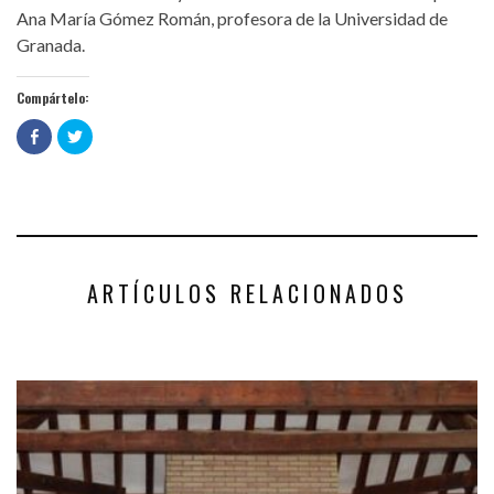
Ana María Gómez Román, profesora de la Universidad de
Granada.
Compártelo:
Haz
Haz
clic
clic
para
para
compartir
compartir
en
en
Facebook
Twitter
(Se
(Se
abre
abre
en
en
una
una
ventana
ventana
nueva)
nueva)
ARTÍCULOS RELACIONADOS