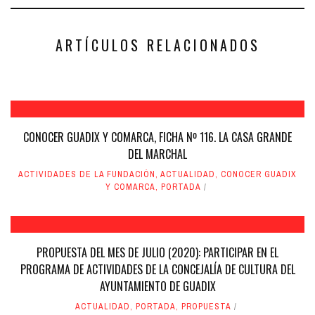
abre
abre
en
en
una
una
ventana
ventana
nueva)
nueva)
ARTÍCULOS RELACIONADOS
CONOCER GUADIX Y COMARCA, FICHA Nº 116. LA CASA GRANDE
DEL MARCHAL
ACTIVIDADES DE LA FUNDACIÓN
,
ACTUALIDAD
,
CONOCER GUADIX
Y COMARCA
,
PORTADA
PROPUESTA DEL MES DE JULIO (2020): PARTICIPAR EN EL
PROGRAMA DE ACTIVIDADES DE LA CONCEJALÍA DE CULTURA DEL
AYUNTAMIENTO DE GUADIX
ACTUALIDAD
,
PORTADA
,
PROPUESTA