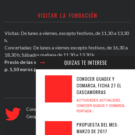
VISITAR LA FUNDACIÓN
Visítas: De lunes a viernes, excepto festivos, de 11,30 a 13,30
h.
Concertadas: De lunes a viernes excepto festivos, de 16,30 a
18,30 h; Sábados mañana de 11,30 a 13,30 h.
QUIZAS TE INTERESE
Precio de las visitas: Individual 2 euros. Grupos + de 10
p. 1,50 euros persona.
CONOCER GUADIX Y
COMARCA, FICHA 27 EL
ULTIMOS TWEETS
CASCAMORRAS
ACTIVIDADES
,
ACTUALIDAD
,
CONOCER GUADIX Y COMARCA
,
Conocer Guadix y comarca, ficha nº 83. El
PORTADA
Geoparque de Granada
https://t.co/ad6594yfVv
PROPUESTA DEL MES:
Jul 12, 2020
MARZO DE 2017