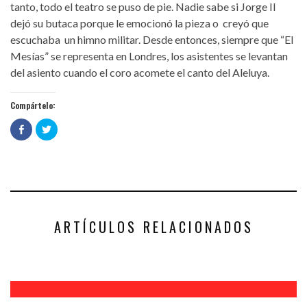
tanto, todo el teatro se puso de pie. Nadie sabe si Jorge II
dejó su butaca porque le emocionó la pieza o creyó que
escuchaba un himno militar. Desde entonces, siempre que “El
Mesías” se representa en Londres, los asistentes se levantan
del asiento cuando el coro acomete el canto del Aleluya.
Compártelo:
Haz
Haz
clic
clic
para
para
compartir
compartir
en
en
Facebook
Twitter
(Se
(Se
abre
abre
en
en
una
una
ventana
ventana
nueva)
nueva)
ARTÍCULOS RELACIONADOS