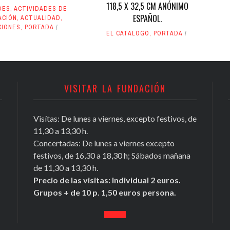
118,5 X 32,5 CM ANÓNIMO
DES
,
ACTIVIDADES DE
ESPAÑOL.
ACIÓN
,
ACTUALIDAD
,
CIONES
,
PORTADA
EL CATÁLOGO
,
PORTADA
VISITAR LA FUNDACIÓN
Visítas: De lunes a viernes, excepto festivos, de
11,30 a 13,30 h.
Concertadas: De lunes a viernes excepto
festivos, de 16,30 a 18,30 h; Sábados mañana
de 11,30 a 13,30 h.
Precio de las visitas: Individual 2 euros.
Grupos + de 10 p. 1,50 euros persona.