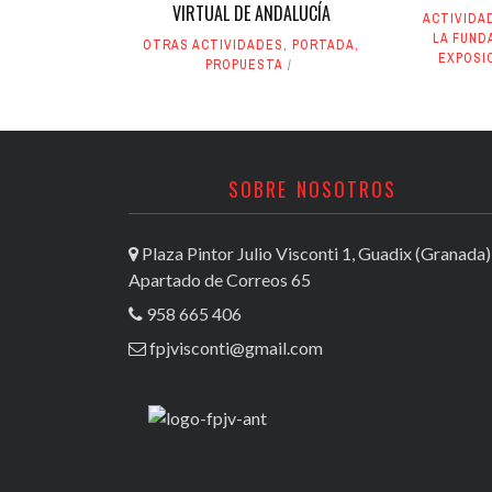
VIRTUAL DE ANDALUCÍA
ACTIVIDA
LA FUND
OTRAS ACTIVIDADES
,
PORTADA
,
EXPOSI
PROPUESTA
SOBRE NOSOTROS
Plaza Pintor Julio Visconti 1, Guadix (Granada)
Apartado de Correos 65
958 665 406
fpjvisconti@gmail.com