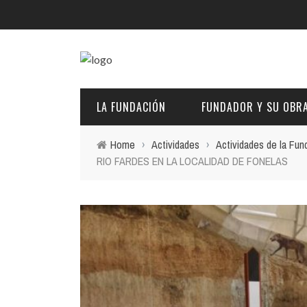
LA FUNDACIÓN
FUNDADOR Y SU OBR
Home
›
Actividades
›
Actividades de la Fun
RIO FARDES EN LA LOCALIDAD DE FONELAS
DESCRIPCIÓN Y CARACTERÍSTICAS
BIOGRAFÍA
FINES
PINTURAS
EL PATRONATO: COMPETENCIAS Y COMPOSICIÓN ACTU