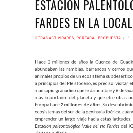
ESTACION PALENTOLO
FARDES EN LA LOCAL
OTRAS ACTIVIDADES
,
PORTADA
,
PROPUESTA
Hace 2 millones de años la Cuenca de Guadix 
abundaban las ramblas, barrancos y cerros que
animales propios de un ecosistema subdesértico
a principios del Pleistoceno, es preciso visitar 
municipio granadino que le da nombre y 8 de Guad
más importante del planeta y que etre otras n
Europa hace
2 millones de años
. Su descubrimi
ecosistemas del sur de la península Ibérica, cua
emprender un largo viaje hacia estas latitudes.
Estación paleontológica Valle del río Fardes
del I
visitado a diario.