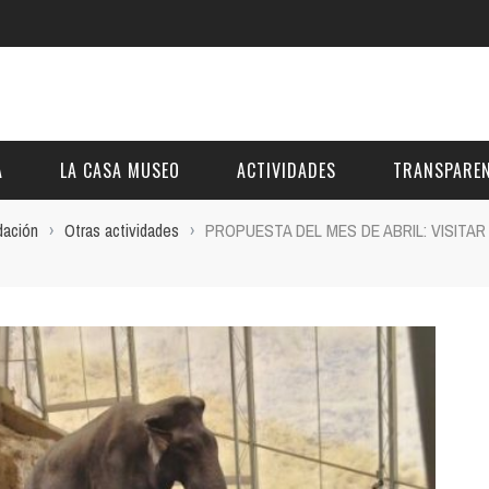
A
LA CASA MUSEO
ACTIVIDADES
TRANSPAREN
dación
›
Otras actividades
›
PROPUESTA DEL MES DE ABRIL: VISITAR
DESCRIPCIÓN
DE LA FUNDACIÓN
ESTATUTOS
VIDEOS
OTRAS ACTIVIDADES DE ÁMBITO COMARCA
REUNIONES Y A
AL
GALERÍA
PRESUPUESTO Y
FOTOMONTAJES
OTRA INFORMAC