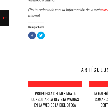
(Texto redactado con la información de la web
www
mismo)
Compártelo:
Haz
Haz
clic
clic
para
para
compartir
compartir
en
en
Facebook
Twitter
(Se
(Se
abre
abre
en
en
una
una
ventana
ventana
nueva)
nueva)
ARTÍCULO
PROPUESTA DEL MES MAYO:
LA GALER
CONSULTAR LA REVISTA WADIAS
COMARCA
EN LA WEB DE LA BIBLIOTECA
CENT