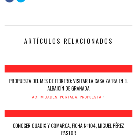
clic
clic
para
para
compartir
compartir
en
en
Facebook
Twitter
(Se
(Se
abre
abre
en
en
una
una
ventana
ventana
nueva)
nueva)
ARTÍCULOS RELACIONADOS
PROPUESTA DEL MES DE FEBRERO: VISITAR LA CASA ZAFRA EN EL
ALBAICÍN DE GRANADA
ACTIVIDADES
,
PORTADA
,
PROPUESTA
CONOCER GUADIX Y COMARCA, FICHA Nº104, MIGUEL PÉREZ
PASTOR