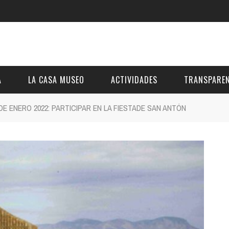
A
LA CASA MUSEO
ACTIVIDADES
TRANSPAREN
E ENERO 2022: PARTICIPAR EN LA FIESTADE SAN ANTÓN
DESCRIPCIÓN
DE LA FUNDACIÓN
ESTATUTOS
VIDEOS
OTRAS ACTIVIDADES DE ÁMBITO COMARCA
REUNIONES Y A
AL
GALERÍA
PRESUPUESTO Y
FOTOMONTAJES
OTRA INFORMAC