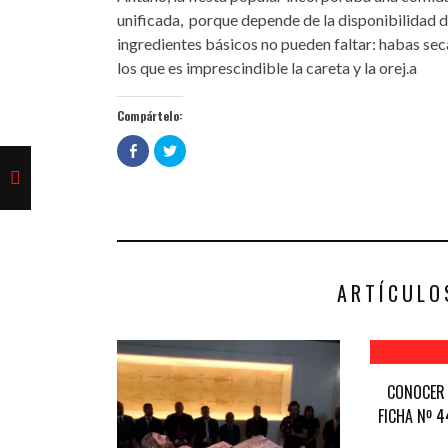
unificada, porque depende de la disponibilidad de
ingredientes básicos no pueden faltar: habas se
los que es imprescindible la careta y la orej.a
Compártelo:
Haz
Haz
clic
clic
para
para
compartir
compartir
en
en
Facebook
Twitter
(Se
(Se
abre
abre
en
en
una
una
ventana
ventana
nueva)
nueva)
ARTÍCULO
CONOCER 
FICHA Nº 