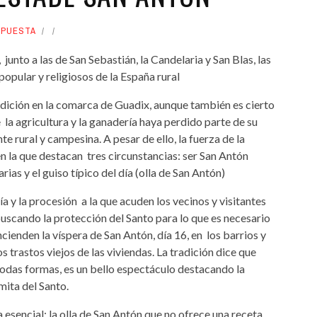
PUESTA
unto a las de San Sebastián, la Candelaria y San Blas, las
opular y religiosos de la España rural
dición en la comarca de Guadix, aunque también es cierto
la agricultura y la ganadería haya perdido parte de su
e rural y campesina. A pesar de ello, la fuerza de la
en la que destacan tres circunstancias: ser San Antón
ias y el guiso típico del día (olla de San Antón)
ía y la procesión a la que acuden los vecinos y visitantes
scando la protección del Santo para lo que es necesario
ncienden la víspera de San Antón, día 16, en los barrios y
 trastos viejos de las viviendas. La tradición dice que
odas formas, es un bello espectáculo destacando la
mita del Santo.
esencial: la olla de San Antón que no ofrece una receta