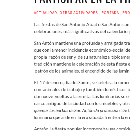
ACTUALIDAD
,
OTRAS ACTIVIDADES
,
PORTADA
,
PRO
Las fiestas de San Antonio Abad o San Antón son, j
celebraciones más significativas del calendario p
San Antón mantiene una profunda y arraigada tra
que con la menor incidencia económico-social de 
propia razón de ser y de su naturaleza típicament
tradición mantiene la celebración de esta fiesta 
patrón de los animales, el encendido de las luminar
El 17 de enero, día del Santo, se celebra la romer
con animales de trabajo y también domésticos bu
dar nueve vueltas a la ermita. Las luminarias se e
casco antiguo de la ciudad con los muebles y otros
quemar las barbas de San Antón da protección.
De t
luminaria que arde en la era situada frente a la er
Antaño, la fiesta popular incorporaba una comida 