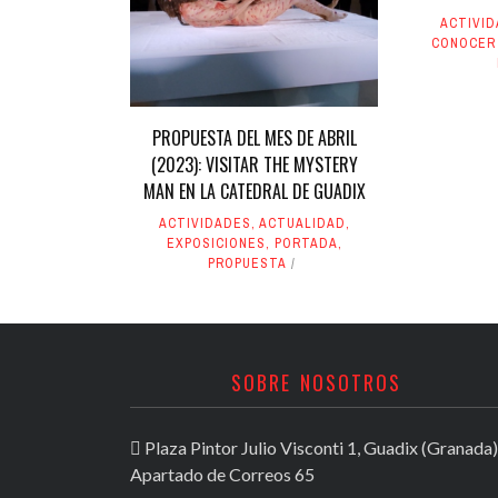
ACTIVI
CONOCER
PROPUESTA DEL MES DE ABRIL
(2023): VISITAR THE MYSTERY
MAN EN LA CATEDRAL DE GUADIX
ACTIVIDADES
,
ACTUALIDAD
,
EXPOSICIONES
,
PORTADA
,
PROPUESTA
SOBRE NOSOTROS
Plaza Pintor Julio Visconti 1, Guadix (Granada)
Apartado de Correos 65