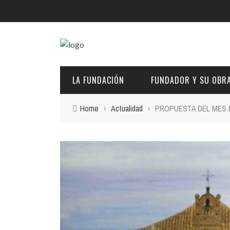
LA FUNDACIÓN
FUNDADOR Y SU OBR
Home
›
Actualidad
›
PROPUESTA DEL MES D
DESCRIPCIÓN Y CARACTERÍSTICAS
BIOGRAFÍA
FINES
PINTURAS
EL PATRONATO: COMPETENCIAS Y COMPOSICIÓN ACTU