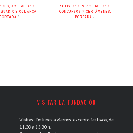
DADES
,
ACTUALIDAD
,
ACTIVIDADES
,
ACTUALIDAD
,
 GUADIX Y COMARCA
,
CONCURSOS Y CERTÁMENES
,
PORTADA
PORTADA
VISITAR LA FUNDACIÓN
Visítas: De lunes a viernes, excepto festivos, de
11,30 a 13,30 h.