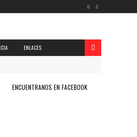
CIA
ENLACES
ENCUENTRANOS EN FACEBOOK
L Y PROVINCIAL
CUERDOS DEL PATRONATO
 CUENTAS ANUALES
IÓN DE INTERÉS