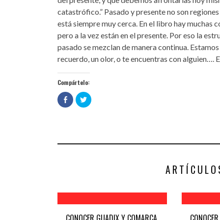
catastrófico.” Pasado y presente no son regiones
está siempre muy cerca. En el libro hay muchas c
pero a la vez están en el presente. Por eso la estr
pasado se mezclan de manera continua. Estamos
recuerdo, un olor, o te encuentras con alguien…. E
Compártelo:
Haz
Haz
clic
clic
para
para
compartir
compartir
en
en
Facebook
Twitter
(Se
(Se
abre
abre
en
en
una
una
ventana
ventana
nueva)
nueva)
ARTÍCULO
CONOCER GUADIX Y COMARCA,
CONOCER 