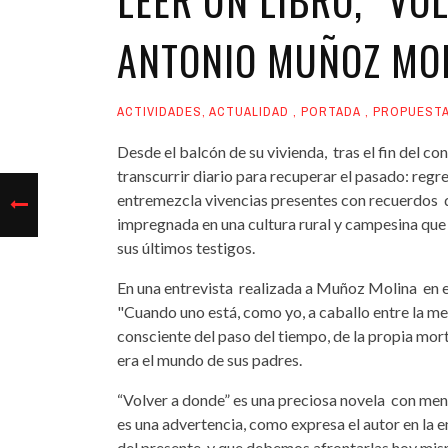
ANTONIO MUÑOZ MO
ACTIVIDADES
,
ACTUALIDAD
,
PORTADA
,
PROPUEST
Desde el balcón de su vivienda, tras el fin del c
transcurrir diario para recuperar el pasado: regre
entremezcla vivencias presentes con recuerdos de
impregnada en una cultura rural y campesina que s
sus últimos testigos.
En una entrevista realizada a Muñoz Molina en el
"Cuando uno está, como yo, a caballo entre la me
consciente del paso del tiempo, de la propia mort
era el mundo de sus padres.
“Volver a donde” es una preciosa novela con men
es una advertencia, como expresa el autor en la e
del presente, y que debemos afrontarlas hoy mis