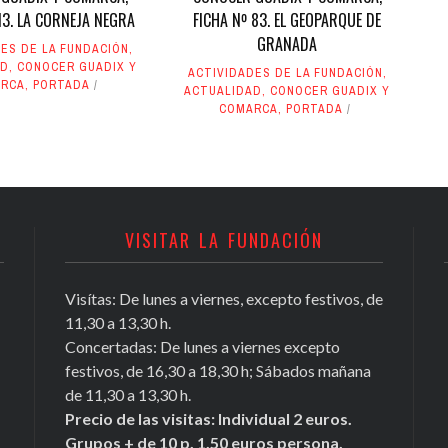
113. LA CORNEJA NEGRA
FICHA Nº 83. EL GEOPARQUE DE
GRANADA
ES DE LA FUNDACIÓN
,
AD
,
CONOCER GUADIX Y
ACTIVIDADES DE LA FUNDACIÓN
,
RCA
,
PORTADA
ACTUALIDAD
,
CONOCER GUADIX Y
COMARCA
,
PORTADA
VISITAR LA FUNDACIÓN
Visítas: De lunes a viernes, excepto festivos, de
11,30 a 13,30 h.
Concertadas: De lunes a viernes excepto
festivos, de 16,30 a 18,30 h; Sábados mañana
de 11,30 a 13,30 h.
Precio de las visitas: Individual 2 euros.
Grupos + de 10 p. 1,50 euros persona.