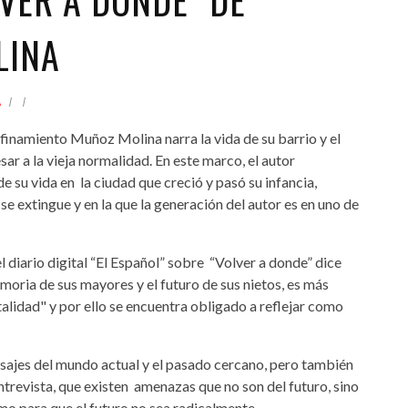
LINA
A
onfinamiento Muñoz Molina narra la vida de su barrio y el
sar a la vieja normalidad. En este marco, el autor
 su vida en la ciudad que creció y pasó su infancia,
e extingue y en la que la generación del autor es en uno de
 diario digital “El Español” sobre “Volver a donde” dice
moria de sus mayores y el futuro de sus nietos, es más
alidad" y por ello se encuentra obligado a reflejar como
sajes del mundo actual y el pasado cercano, pero también
ntrevista, que existen
amenazas que no son del futuro, sino
mo para que el futuro no sea radicalmente