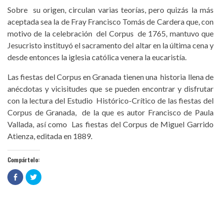
Sobre su origen, circulan varias teorías, pero quizás la más
aceptada sea la de Fray Francisco Tomás de Cardera que, con
motivo de la celebración del Corpus de 1765, mantuvo que
Jesucristo instituyó el sacramento del altar en la última cena y
desde entonces la iglesia católica venera la eucaristía.
Las fiestas del Corpus en Granada tienen una historia llena de
anécdotas y vicisitudes que se pueden encontrar y disfrutar
con la lectura del Estudio Histórico-Crítico de las fiestas del
Corpus de Granada, de la que es autor Francisco de Paula
Vallada, así como Las fiestas del Corpus de Miguel Garrido
Atienza, editada en 1889.
Compártelo:
Haz
Haz
clic
clic
para
para
compartir
compartir
en
en
Facebook
Twitter
(Se
(Se
abre
abre