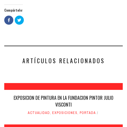
Compártelo:
Haz
Haz
clic
clic
para
para
compartir
compartir
en
en
Facebook
Twitter
(Se
(Se
abre
abre
en
en
una
una
ventana
ventana
nueva)
nueva)
ARTÍCULOS RELACIONADOS
EXPOSICION DE PINTURA EN LA FUNDACION PINTOR JULIO
VISCONTI
ACTUALIDAD
,
EXPOSICIONES
,
PORTADA