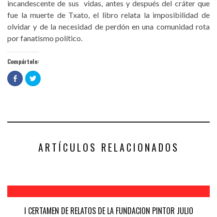
incandescente de sus vidas, antes y después del cráter que
fue la muerte de Txato, el libro relata la imposibilidad de
olvidar y de la necesidad de perdón en una comunidad rota
por fanatismo político.
Compártelo:
Haz
Haz
clic
clic
para
para
compartir
compartir
en
en
Facebook
Twitter
(Se
(Se
abre
abre
en
en
una
una
ventana
ventana
nueva)
nueva)
ARTÍCULOS RELACIONADOS
I CERTAMEN DE RELATOS DE LA FUNDACION PINTOR JULIO