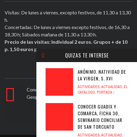
Visítas: De lunes a viernes, excepto festivos, de 11,30 a 13,30
h.
Concertadas: De lunes a viernes excepto festivos, de 16,30 a
18,30 h; Sábados mañana de 11,30 a 13,30 h.
Precio de las visitas: Individual 2 euros. Grupos + de 10
p. 1,50 euros persona.
QUIZAS TE INTERESE
ULTIMOS TWEETS
ANÓNIMO. NATIVIDAD DE
LA VIRGEN, S. XVI
ACTIVIDADES
,
ACTUALIDAD
,
EL
Conocer Guadix y comarca, ficha nº 83. El
CATÁLOGO
,
PORTADA
Geoparque de Granada
https://t.co/ad6594yfVv
Jul 12, 2020
CONOCER GUADIX Y
COMARCA, FICHA 30,
SEMINARIO CONCILIAR
DE SAN TORCUATO
ACTIVIDADES
,
ACTUALIDAD
,