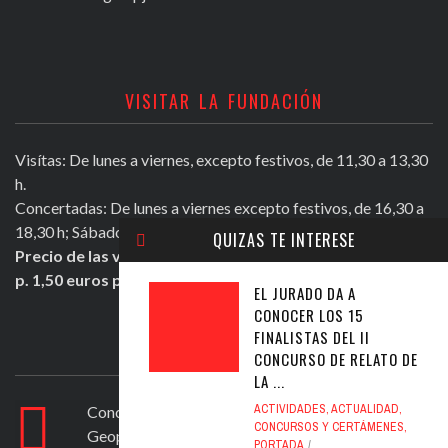
VISITAR LA FUNDACIÓN
Visítas: De lunes a viernes, excepto festivos, de 11,30 a 13,30
h.
Concertadas: De lunes a viernes excepto festivos, de 16,30 a
18,30 h; Sábados mañana de 11,30 a 13,30 h.
QUIZAS TE INTERESE
Precio de las visitas: Individual 2 euros. Grupos + de 10
p. 1,50 euros persona.
EL JURADO DA A
CONOCER LOS 15
FINALISTAS DEL II
ULTIMOS TWEETS
CONCURSO DE RELATO DE
LA ...
ACTIVIDADES
,
ACTUALIDAD
,
Conocer Guadix y comarca, ficha nº 83. El
CONCURSOS Y CERTÁMENES
,
Geoparque de Granada
https://t.co/ad6594yfVv
PORTADA