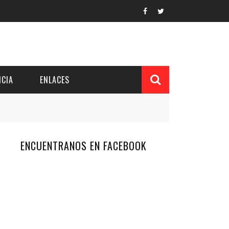
CIA
ENLACES
ENCUENTRANOS EN FACEBOOK
L Y PROVINCIAL
CUERDOS DEL PATRONATO
 CUENTAS ANUALES
IÓN DE INTERÉS