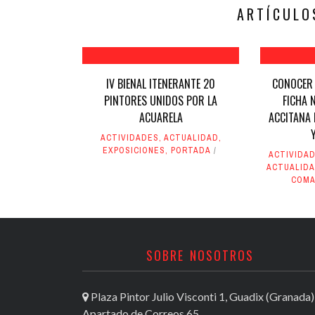
nueva)
nueva)
ARTÍCULO
IV BIENAL ITENERANTE 20
CONOCER 
PINTORES UNIDOS POR LA
FICHA 
ACUARELA
ACCITANA 
ACTIVIDADES
,
ACTUALIDAD
,
EXPOSICIONES
,
PORTADA
ACTIVIDAD
ACTUALID
COMA
SOBRE NOSOTROS
Plaza Pintor Julio Visconti 1, Guadix (Granada)
Apartado de Correos 65