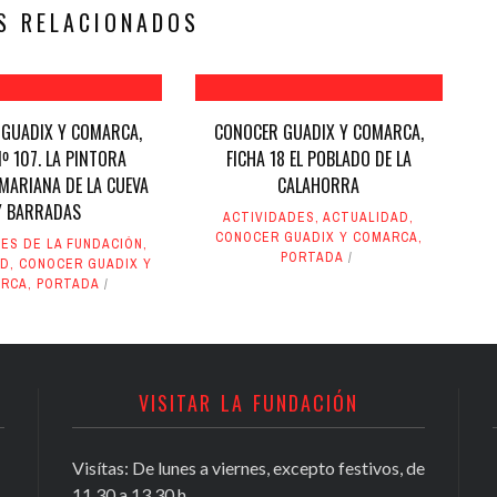
S RELACIONADOS
GUADIX Y COMARCA,
CONOCER GUADIX Y COMARCA,
Nº 107. LA PINTORA
FICHA 18 EL POBLADO DE LA
MARIANA DE LA CUEVA
CALAHORRA
Y BARRADAS
ACTIVIDADES
,
ACTUALIDAD
,
CONOCER GUADIX Y COMARCA
,
ES DE LA FUNDACIÓN
,
PORTADA
AD
,
CONOCER GUADIX Y
RCA
,
PORTADA
VISITAR LA FUNDACIÓN
Visítas: De lunes a viernes, excepto festivos, de
11,30 a 13,30 h.