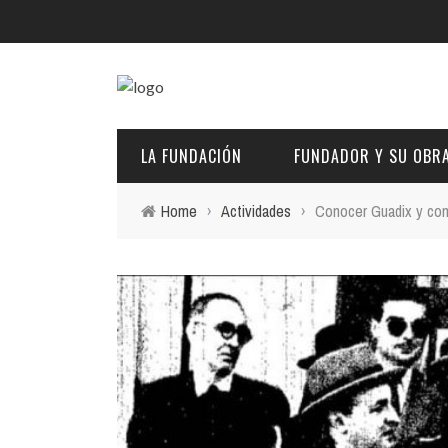
LA FUNDACIÓN
FUNDADOR Y SU OBR
Home
›
Actividades
›
Conocer Guadix y coma
DESCRIPCIÓN Y CARACTERÍSTICAS
BIOGRAFÍA
FINES
PINTURAS
EL PATRONATO: COMPETENCIAS Y COMPOSICIÓN ACTU