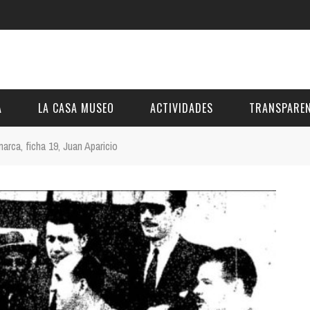
A
LA CASA MUSEO
ACTIVIDADES
TRANSPAREN
rca, ficha 19, Juan Aparicio
DESCRIPCIÓN
DE LA FUNDACIÓN
ESTATUTOS
VIDEOS
OTRAS ACTIVIDADES DE ÁMBITO COMARCA
REUNIONES Y A
AL
GALERÍA
PRESUPUESTO Y
FOTOMONTAJES
OTRA INFORMAC