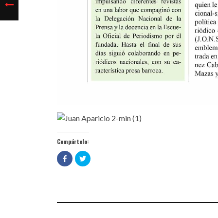
Compártelo:
Haz
Haz
clic
clic
para
para
compartir
compartir
en
en
Facebook
Twitter
(Se
(Se
abre
abre
en
en
una
una
ventana
ventana