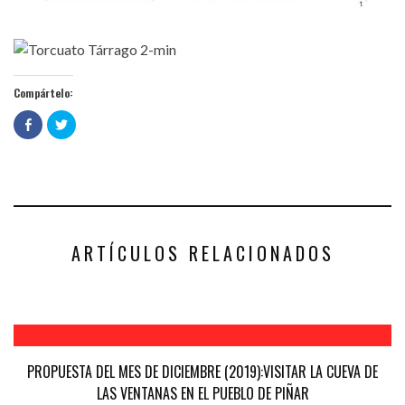
Compártelo:
Haz
Haz
clic
clic
para
para
compartir
compartir
en
en
Facebook
Twitter
(Se
(Se
abre
abre
en
en
una
una
ventana
ventana
nueva)
nueva)
ARTÍCULOS RELACIONADOS
PROPUESTA DEL MES DE DICIEMBRE (2019):VISITAR LA CUEVA DE
LAS VENTANAS EN EL PUEBLO DE PIÑAR