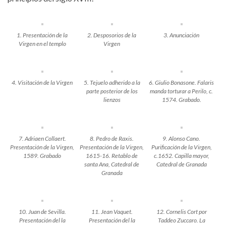
1. Presentación de la
2. Desposorios de la
3. Anunciación
Virgen en el templo
Virgen
4. Visitación de la Virgen
5. Tejuelo adherido a la
6. Giulio Bonasone. Falaris
parte posterior de los
manda torturar a Perilo, c.
lienzos
1574. Grabado.
7. Adriaen Collaert.
8. Pedro de Raxis.
9. Alonso Cano.
Presentación de la Virgen,
Presentación de la Virgen,
Purificación de la Virgen,
1589. Grabado
1615-16. Retablo de
c.1652. Capilla mayor,
santa Ana, Catedral de
Catedral de Granada
Granada
10. Juan de Sevilla.
11. Jean Vaquet.
12. Cornelis Cort por
Presentación del la
Presentación del la
Taddeo Zuccaro. La