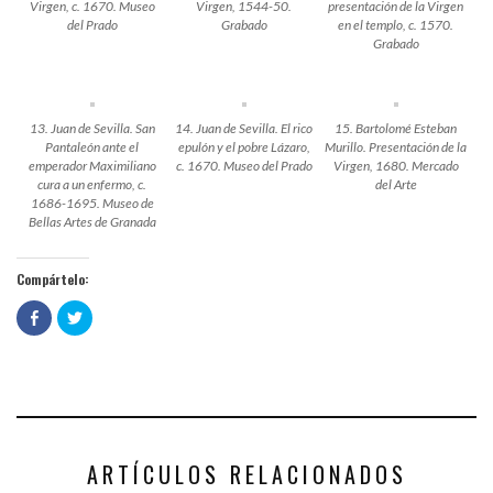
Virgen, c. 1670. Museo
Virgen, 1544-50.
presentación de la Virgen
del Prado
Grabado
en el templo, c. 1570.
Grabado
13. Juan de Sevilla. San
14. Juan de Sevilla. El rico
15. Bartolomé Esteban
Pantaleón ante el
epulón y el pobre Lázaro,
Murillo. Presentación de la
emperador Maximiliano
c. 1670. Museo del Prado
Virgen, 1680. Mercado
cura a un enfermo, c.
del Arte
1686-1695. Museo de
Bellas Artes de Granada
Compártelo:
Haz
Haz
clic
clic
para
para
compartir
compartir
en
en
Facebook
Twitter
(Se
(Se
abre
abre
en
en
una
una
ventana
ventana
nueva)
nueva)
ARTÍCULOS RELACIONADOS