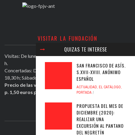
VISITAR LA FUNDACIÓN
QUIZAS TE INTERESE
Visítas: De lunes a viernes, excepto festivos, de 11,30 a 13,30
h.
SAN FRANCISCO DE ASÍS.
Concertadas: De lunes a viernes excepto festivos, de 16,30 a
S.XVII-XVIII. ANÓNIMO
18,30 h; Sábados mañana de 11,30 a 13,30 h.
ESPAÑOL
Precio de las visitas: Individual 2 euros. Grupos + de 10
ACTUALIDAD
,
EL CATÁLOGO
,
p. 1,50 euros persona.
PORTADA
PROPUESTA DEL MES DE
DICIEMBRE (2020):
ULTIMOS TWEETS
REALIZAR UNA
EXCURSIÓN AL PANTANO
DEL NEGRETÍN