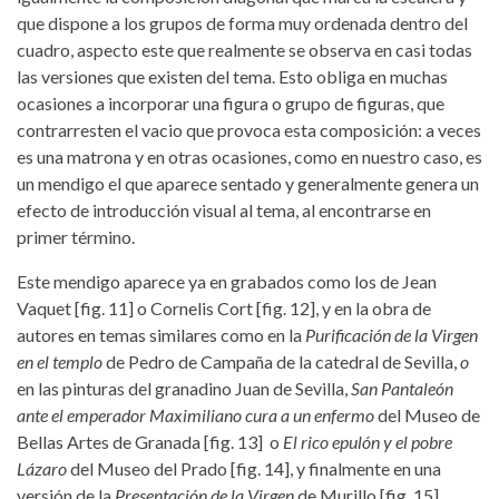
que dispone a los grupos de forma muy ordenada dentro del
cuadro, aspecto este que realmente se observa en casi todas
las versiones que existen del tema. Esto obliga en muchas
ocasiones a incorporar una figura o grupo de figuras, que
contrarresten el vacio que provoca esta composición: a veces
es una matrona y en otras ocasiones, como en nuestro caso, es
un mendigo el que aparece sentado y generalmente genera un
efecto de introducción visual al tema, al encontrarse en
primer término.
Este mendigo aparece ya en grabados como los de Jean
Vaquet [fig. 11] o Cornelis Cort [fig. 12], y en la obra de
autores en temas similares como en la
Purificación de la Virgen
en el templo
de Pedro de Campaña de la catedral de Sevilla,
o
en las pinturas del granadino Juan de Sevilla,
San Pantaleón
ante el emperador Maximiliano cura a un enfermo
del Museo de
Bellas Artes de Granada [fig. 13] o
El rico epulón y el pobre
Lázaro
del Museo del Prado [fig. 14], y finalmente en una
versión de la
Presentación de la Virgen
de Murillo [fig. 15].