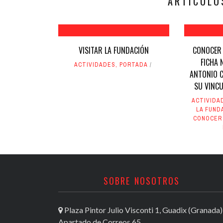
ARTÍCULO
VISITAR LA FUNDACIÓN
CONOCER 
FICHA 
ACTIVIDADES
,
PORTADA
ANTONIO C
SU VINC
ACTIVIDA
LA FUND
CONOCER
SOBRE NOSOTROS
Plaza Pintor Julio Visconti 1, Guadix (Granada)
Apartado de Correos 65