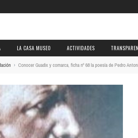
A
LA CASA MUSEO
ACTIVIDADES
TRANSPAREN
dación
›
Conocer Guadix y comarca, ficha nº 68 la poesía de Pedro Anton
DESCRIPCIÓN
DE LA FUNDACIÓN
ESTATUTOS
VIDEOS
OTRAS ACTIVIDADES DE ÁMBITO COMARCA
REUNIONES Y A
AL
GALERÍA
PRESUPUESTO Y
FOTOMONTAJES
OTRA INFORMAC