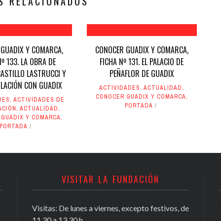
S RELACIONADOS
GUADIX Y COMARCA,
CONOCER GUADIX Y COMARCA,
Nº 133. LA OBRA DE
FICHA Nº 131. EL PALACIO DE
ASTILLO LASTRUCCI Y
PEÑAFLOR DE GUADIX
ULACIÓN CON GUADIX
ACTIVIDADES
,
ACTUALIDAD
,
CONOCER GUADIX Y COMARCA
,
DES
,
ACTIVIDADES DE
PORTADA
ACIÓN
,
ACTUALIDAD
,
 GUADIX Y COMARCA
,
PORTADA
VISITAR LA FUNDACIÓN
Visítas: De lunes a viernes, excepto festivos, de
Conocer Guadix y comarca, ficha nº
11,30 a 13,30 h.
81, Antonio Chamorro Daza,