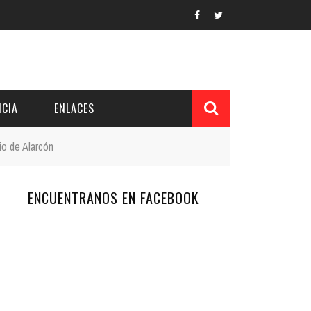
CIA
ENLACES
io de Alarcón
ENCUENTRANOS EN FACEBOOK
L Y PROVINCIAL
CUERDOS DEL PATRONATO
 CUENTAS ANUALES
IÓN DE INTERÉS