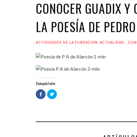
CONOCER GUADIX Y 
LA POESÍA DE PEDR
ACTIVIDADES DE LA FUNDACIÓN
,
ACTUALIDAD
,
CON
Compártelo:
Haz
Haz
clic
clic
para
para
compartir
compartir
en
en
Facebook
Twitter
(Se
(Se
abre
abre
en
en
una
una
ventana
ventana
nueva)
nueva)