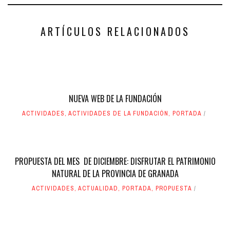
abre
abre
en
en
una
una
ventana
ventana
nueva)
nueva)
ARTÍCULOS RELACIONADOS
NUEVA WEB DE LA FUNDACIÓN
ACTIVIDADES
,
ACTIVIDADES DE LA FUNDACIÓN
,
PORTADA
PROPUESTA DEL MES DE DICIEMBRE: DISFRUTAR EL PATRIMONIO
NATURAL DE LA PROVINCIA DE GRANADA
ACTIVIDADES
,
ACTUALIDAD
,
PORTADA
,
PROPUESTA