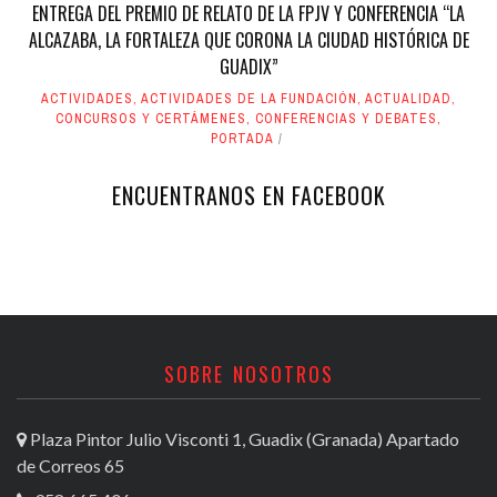
ENTREGA DEL PREMIO DE RELATO DE LA FPJV Y CONFERENCIA “LA
ALCAZABA, LA FORTALEZA QUE CORONA LA CIUDAD HISTÓRICA DE
GUADIX”
ACTIVIDADES
,
ACTIVIDADES DE LA FUNDACIÓN
,
ACTUALIDAD
,
CONCURSOS Y CERTÁMENES
,
CONFERENCIAS Y DEBATES
,
PORTADA
ENCUENTRANOS EN FACEBOOK
SOBRE NOSOTROS
Plaza Pintor Julio Visconti 1, Guadix (Granada) Apartado
de Correos 65