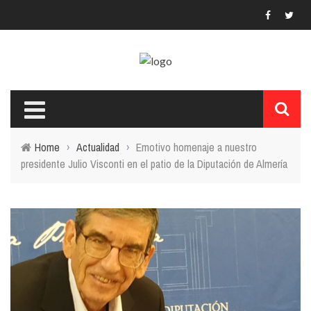
Home
›
Actualidad
›
Emotivo homenaje a nuestro
presidente Julio Visconti en el patio de la Diputación de Almería