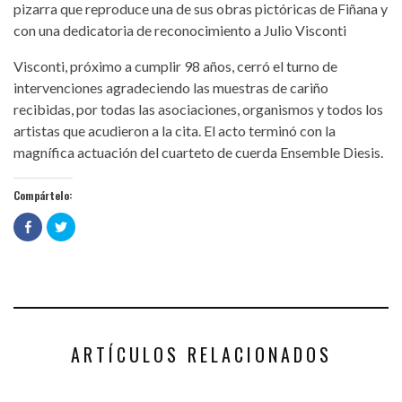
pizarra que reproduce una de sus obras pictóricas de Fiñana y
con una dedicatoria de reconocimiento a Julio Visconti
Visconti, próximo a cumplir 98 años, cerró el turno de
intervenciones agradeciendo las muestras de cariño
recibidas, por todas las asociaciones, organismos y todos los
artistas que acudieron a la cita. El acto terminó con la
magnífica actuación del cuarteto de cuerda Ensemble Diesis.
Compártelo:
Haz
Haz
clic
clic
para
para
compartir
compartir
en
en
Facebook
Twitter
(Se
(Se
abre
abre
en
en
una
una
ventana
ventana
nueva)
nueva)
ARTÍCULOS RELACIONADOS