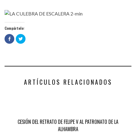
Compártelo:
Haz
Haz
clic
clic
para
para
compartir
compartir
en
en
Facebook
Twitter
(Se
(Se
abre
abre
en
en
una
una
ventana
ventana
nueva)
nueva)
ARTÍCULOS RELACIONADOS
CESIÓN DEL RETRATO DE FELIPE V AL PATRONATO DE LA
ALHAMBRA