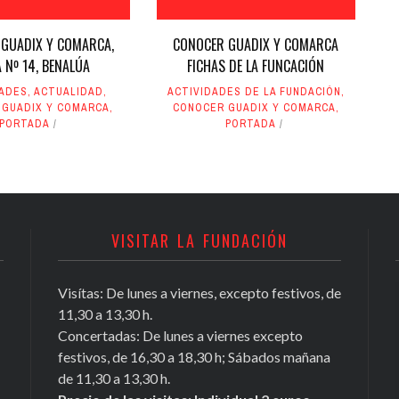
GUADIX Y COMARCA,
CONOCER GUADIX Y COMARCA
A Nº 14, BENALÚA
FICHAS DE LA FUNCACIÓN
DADES
,
ACTUALIDAD
,
ACTIVIDADES DE LA FUNDACIÓN
,
 GUADIX Y COMARCA
,
CONOCER GUADIX Y COMARCA
,
PORTADA
PORTADA
VISITAR LA FUNDACIÓN
Visítas: De lunes a viernes, excepto festivos, de
Conocer Guadix y comarca, ficha nº
11,30 a 13,30 h.
81, Antonio Chamorro Daza,
Concertadas: De lunes a viernes excepto
investigador exiliado
festivos, de 16,30 a 18,30 h; Sábados mañana
https://t.co/Tx2b2DL4i3
de 11,30 a 13,30 h.
May 16, 2020