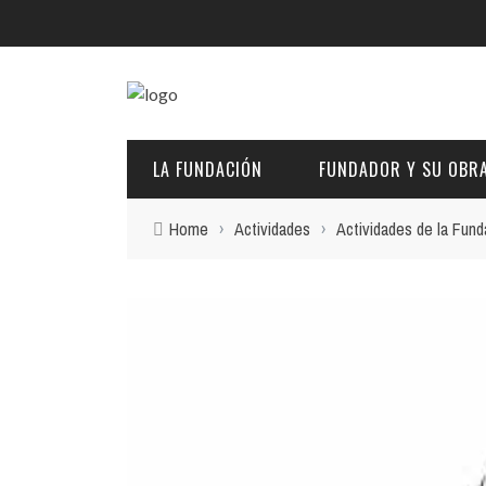
LA FUNDACIÓN
FUNDADOR Y SU OBR
Home
›
Actividades
›
Actividades de la Fund
DESCRIPCIÓN Y CARACTERÍSTICAS
BIOGRAFÍA
FINES
PINTURAS
EL PATRONATO: COMPETENCIAS Y COMPOSICIÓN ACTU