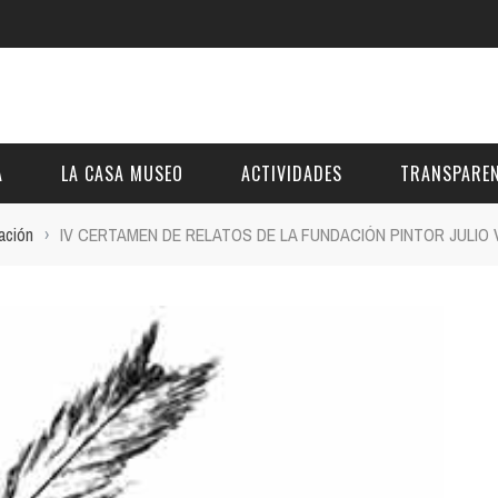
A
LA CASA MUSEO
ACTIVIDADES
TRANSPAREN
ación
›
IV CERTAMEN DE RELATOS DE LA FUNDACIÓN PINTOR JULIO 
DESCRIPCIÓN
DE LA FUNDACIÓN
ESTATUTOS
VIDEOS
OTRAS ACTIVIDADES DE ÁMBITO COMARCA
REUNIONES Y A
AL
GALERÍA
PRESUPUESTO Y
FOTOMONTAJES
OTRA INFORMAC