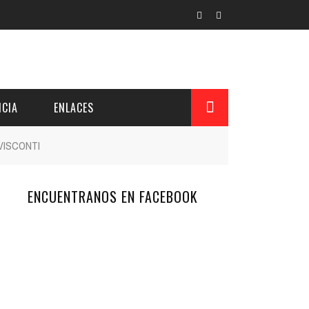
CIA
ENLACES
VISCONTI
ENCUENTRANOS EN FACEBOOK
L Y PROVINCIAL
CUERDOS DEL PATRONATO
 CUENTAS ANUALES
IÓN DE INTERÉS