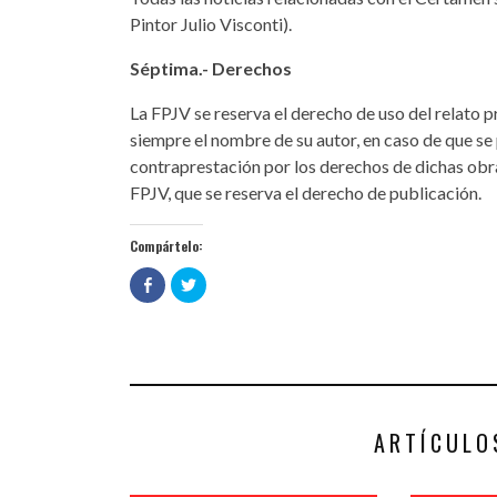
Pintor Julio Visconti).
Séptima.- Derechos
La FPJV se reserva el derecho de uso del relato p
siempre el nombre de su autor, en caso de que se 
contraprestación por los derechos de dichas obr
FPJV, que se reserva el derecho de publicación.
Compártelo:
Haz
Haz
clic
clic
para
para
compartir
compartir
en
en
Facebook
Twitter
(Se
(Se
abre
abre
en
en
una
una
ventana
ventana
nueva)
nueva)
ARTÍCULO