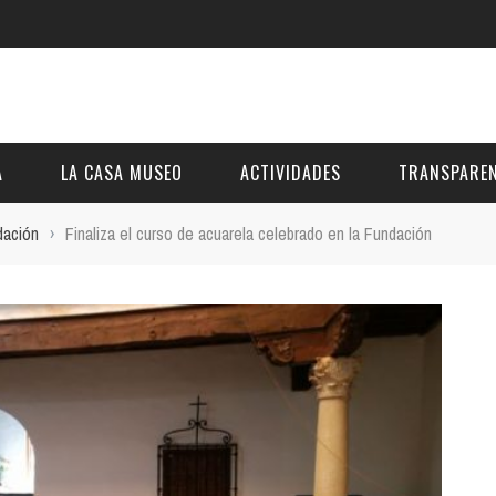
A
LA CASA MUSEO
ACTIVIDADES
TRANSPAREN
dación
›
Finaliza el curso de acuarela celebrado en la Fundación
DESCRIPCIÓN
DE LA FUNDACIÓN
ESTATUTOS
VIDEOS
OTRAS ACTIVIDADES DE ÁMBITO COMARCA
REUNIONES Y A
AL
GALERÍA
PRESUPUESTO Y
FOTOMONTAJES
OTRA INFORMAC