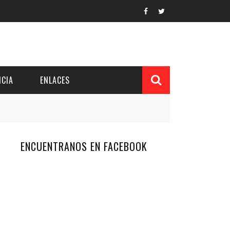
CIA
ENLACES
ENCUENTRANOS EN FACEBOOK
L Y PROVINCIAL
CUERDOS DEL PATRONATO
 CUENTAS ANUALES
IÓN DE INTERÉS