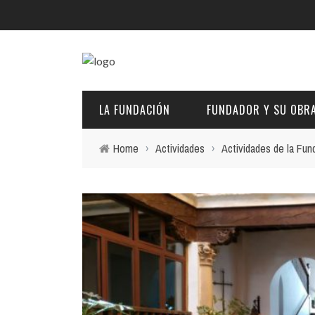
Menú Principal
LA FUNDACIÓN
LA FUNDACIÓN
FUNDADOR Y SU OBR
FUNDADOR Y SU OBRA
Home
›
Actividades
›
Actividades de la Fun
LA CASA MUSEO
DESCRIPCIÓN Y CARACTERÍSTICAS
BIOGRAFÍA
ACTIVIDADES
FINES
PINTURAS
TRANSPARENCIA
EL PATRONATO: COMPETENCIAS Y COMPOSICIÓN ACTU
ENLACES