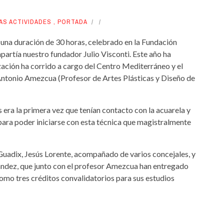
AS ACTIVIDADES
,
PORTADA
on una duración de 30 horas, celebrado en la Fundación
mpartía nuestro fundador Julio Visconti. Este año ha
zación ha corrido a cargo del Centro Mediterráneo y el
Antonio Amezcua (Profesor de Artes Plásticas y Diseño de
s era la primera vez que tenían contacto con la acuarela y
para poder iniciarse con esta técnica que magistralmente
e Guadix, Jesús Lorente, acompañado de varios concejales, y
nández, que junto con el profesor Amezcua han entregado
como tres créditos convalidatorios para sus estudios