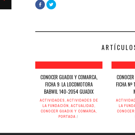
Haz
Haz
clic
clic
para
para
compartir
compartir
en
en
Facebook
Twitter
(Se
(Se
abre
abre
en
en
una
una
ventana
ventana
nueva)
nueva)
ARTÍCULO
CONOCER GUADIX Y COMARCA,
CONOCER 
FICHA 9: LA LOCOMOTORA
FICHA Nº 
BABWIL 140-2054 GUADIX
ACTIVIDADES
,
ACTIVIDADES DE
ACTIVIDA
LA FUNDACIÓN
,
ACTUALIDAD
,
LA FUND
CONOCER GUADIX Y COMARCA
,
CONOCER
PORTADA