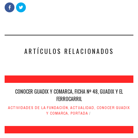
Haz
Haz
clic
clic
para
para
compartir
compartir
en
en
Facebook
Twitter
(Se
(Se
abre
abre
en
en
una
una
ventana
ventana
nueva)
nueva)
ARTÍCULOS RELACIONADOS
CONOCER GUADIX Y COMARCA, FICHA Nº 48, GUADIX Y EL
FERROCARRIL
ACTIVIDADES DE LA FUNDACIÓN
,
ACTUALIDAD
,
CONOCER GUADIX
Y COMARCA
,
PORTADA