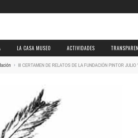
A
LA CASA MUSEO
ACTIVIDADES
TRANSPAREN
dación
›
III CERTAMEN DE RELATOS DE LA FUNDACIÓN PINTOR JULIO
DESCRIPCIÓN
DE LA FUNDACIÓN
ESTATUTOS
VIDEOS
OTRAS ACTIVIDADES DE ÁMBITO COMARCA
REUNIONES Y A
AL
GALERÍA
PRESUPUESTO Y
FOTOMONTAJES
OTRA INFORMAC