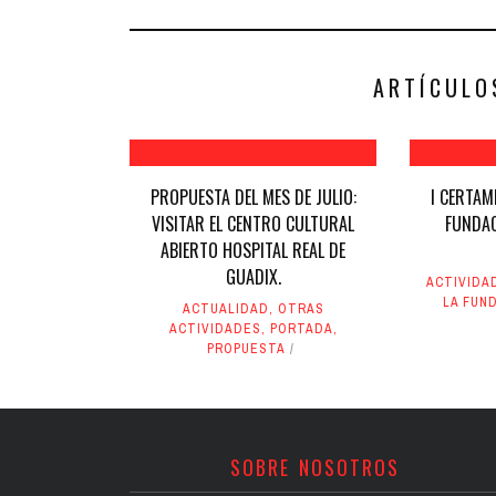
(Se
(Se
abre
abre
en
en
una
una
ventana
ventana
nueva)
nueva)
ARTÍCULO
PROPUESTA DEL MES DE JULIO:
I CERTAM
VISITAR EL CENTRO CULTURAL
FUNDAC
ABIERTO HOSPITAL REAL DE
GUADIX.
ACTIVIDA
LA FUN
ACTUALIDAD
,
OTRAS
ACTIVIDADES
,
PORTADA
,
PROPUESTA
SOBRE NOSOTROS