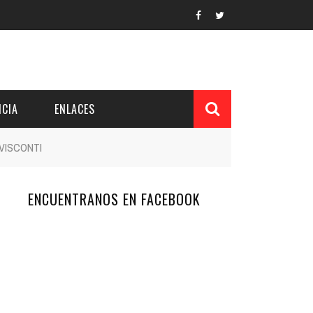
CIA
ENLACES
 VISCONTI
ENCUENTRANOS EN FACEBOOK
L Y PROVINCIAL
CUERDOS DEL PATRONATO
 CUENTAS ANUALES
IÓN DE INTERÉS