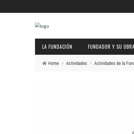
LA FUNDACIÓN
FUNDADOR Y SU OBR
Home
›
Actividades
›
Actividades de la Fun
DESCRIPCIÓN Y CARACTERÍSTICAS
BIOGRAFÍA
FINES
PINTURAS
EL PATRONATO: COMPETENCIAS Y COMPOSICIÓN ACTU