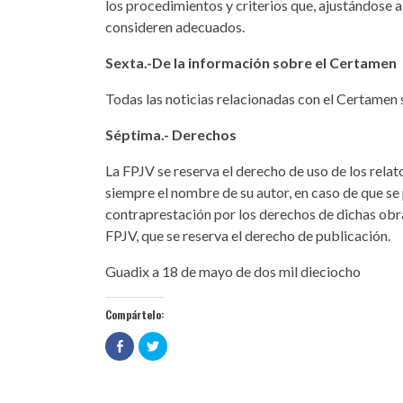
los procedimientos y criterios que, ajustándose a
consideren adecuados.
Sexta.-De la información sobre el Certamen
Todas las noticias relacionadas con el Certamen 
Séptima.- Derechos
La FPJV se reserva el derecho de uso de los relat
siempre el nombre de su autor, en caso de que se 
contraprestación por los derechos de dichas obr
FPJV, que se reserva el derecho de publicación.
Guadix a 18 de mayo de dos mil dieciocho
Compártelo:
Haz
Haz
clic
clic
para
para
compartir
compartir
en
en
Facebook
Twitter