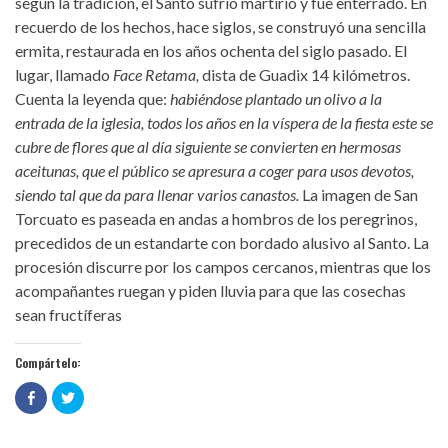
según la tradición, el Santo sufrió martirio y fue enterrado. En
recuerdo de los hechos, hace siglos, se construyó una sencilla
ermita, restaurada en los años ochenta del siglo pasado. El
lugar, llamado
Face Retama,
dista de Guadix 14 kilómetros.
Cuenta la leyenda que:
habiéndose plantado un olivo a la
entrada de la iglesia, todos los años en la víspera de la fiesta este se
cubre de flores que al día siguiente se convierten en hermosas
aceitunas, que el público se apresura a coger para usos devotos,
siendo tal que da para llenar varios canastos.
La imagen de San
Torcuato es paseada en andas a hombros de los peregrinos,
precedidos de un estandarte con bordado alusivo al Santo. La
procesión discurre por los campos cercanos, mientras que los
acompañantes ruegan y piden lluvia para que las cosechas
sean fructíferas
Compártelo:
Haz
Haz
clic
clic
para
para
compartir
compartir
en
en