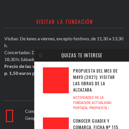
VISITAR LA FUNDACIÓN
Visítas: De lunes a viernes, excepto festivos, de 11,30 a 13,30
h.
Concertadas: De lunes a viernes excepto festivos, de 16,30 a
QUIZAS TE INTERESE
18,30 h; Sábados mañana de 11,30 a 13,30 h.
Precio de las visitas: Individual 2 euros. Grupos + de 10
PROPUESTA DEL MES DE
p. 1,50 euros persona.
MAYO (2021): VISITAR
LAS OBRAS DE LA
ALCAZABA.
ULTIMOS TWEETS
ACTIVIDADES DE LA
FUNDACIÓN
,
ACTUALIDAD
,
PORTADA
,
PROPUESTA
Conocer Guadix y comarca, ficha nº 83. El
Geoparque de Granada
https://t.co/ad6594yfVv
CONOCER GUADIX Y
Jul 12, 2020
COMARCA, FICHA Nº 115.