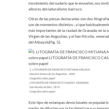
movimiento del sudario que le envuelve, nos invita 
albores del naturalismo barroco.
Otras de las piezas destacadas son dos litograf
son de momentos distintos-, sí que habitualmente
más importantes de la ciudad de Granada, en la se
Virgen de las Angustias, y el San Nicolás, vener
del Albayzín[fig. 5].
5. LITOGRAFÍA DE FRANCISCO MITJANA.MÁLAGA
Nuestra Señora de las Angustias, 1886
Litografía sobre papel
LITOGRAFÍA DE FRANCISCO CASADO. GRANADA
San Nicolás de Bari, 1876
Litografía sobre papel
Este tipo de estampas devocionales se populariza
medio de difusión por la facilidad para su impr