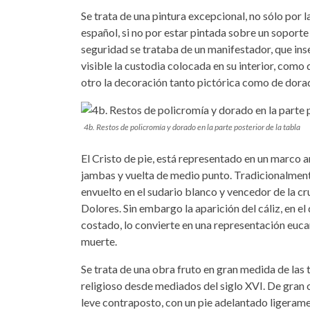
Se trata de una pintura excepcional, no sólo por l
español, si no por estar pintada sobre un sopor
seguridad se trataba de un manifestador, que inse
visible la custodia colocada en su interior, como
otro la decoración tanto pictórica como de dorado
4b. Restos de policromía y dorado en la parte posterior de la tabla
El Cristo de pie, está representado en un marco a
jambas y vuelta de medio punto. Tradicionalmente
envuelto en el sudario blanco y vencedor de la cr
Dolores. Sin embargo la aparición del cáliz, en el 
costado, lo convierte en una representación eucarí
muerte.
Se trata de una obra fruto en gran medida de las 
religioso desde mediados del siglo XVI. De gran cl
leve contraposto, con un pie adelantado ligerame