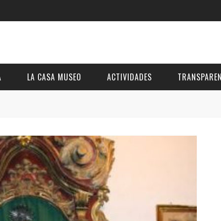
A
LA CASA MUSEO
ACTIVIDADES
TRANSPAREN
DESCRIPCIÓN
DE LA FUNDACIÓN
ESTATUTOS
VIDEOS
OTRAS ACTIVIDADES DE ÁMBITO COMARCA
REUNIONES Y A
AL
GALERÍA
PRESUPUESTO Y
FOTOMONTAJES
OTRA INFORMAC