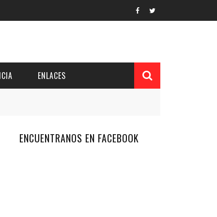
CIA
ENLACES
ENCUENTRANOS EN FACEBOOK
L Y PROVINCIAL
CUERDOS DEL PATRONATO
 CUENTAS ANUALES
IÓN DE INTERÉS