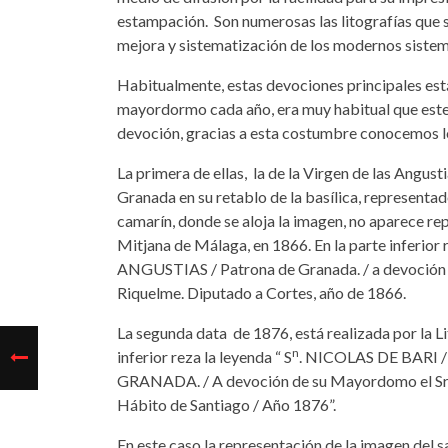
estampación. Son numerosas las litografías que s
mejora y sistematización de los modernos sistema
Habitualmente, estas devociones principales es
mayordormo cada año, era muy habitual que este
devoción, gracias a esta costumbre conocemos los
La primera de ellas, la de la Virgen de las Angust
Granada en su retablo de la basílica, representad
camarín, donde se aloja la imagen, no aparece rep
Mitjana de Málaga, en 1866. En la parte inferi
ANGUSTIAS / Patrona de Granada. / a devoción
Riquelme. Diputado a Cortes, año de 1866.
La segunda data de 1876, está realizada por la L
n
inferior reza la leyenda “ S
. NICOLAS DE BARI
GRANADA. / A devoción de su Mayordomo el Sr. D
Hábito de Santiago / Año 1876”.
En este caso la representación de la imagen del s