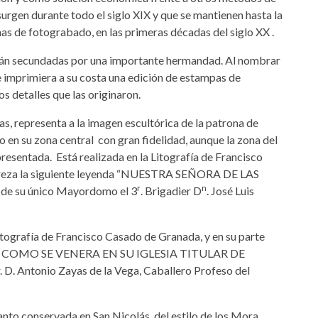
urgen durante todo el siglo XIX y que se mantienen hasta la
s de fotograbado, en las primeras décadas del siglo XX .
tán secundadas por una importante hermandad. Al nombrar
 imprimiera a su costa una edición de estampas de
 detalles que las originaron.
ias, representa a la imagen escultórica de la patrona de
o en su zona central con gran fidelidad, aunque la zona del
resentada. Está realizada en la Litografía de Francisco
or reza la siguiente leyenda “NUESTRA SEÑORA DE LAS
r
n
 de su único Mayordomo el 3
. Brigadier D
. José Luis
itografía de Francisco Casado de Granada, y en su parte
 / COMO SE VENERA EN SU IGLESIA TITULAR DE
. Antonio Zayas de la Vega, Caballero Profeso del
anto conservada en San Nicolás, del estilo de los Mora,