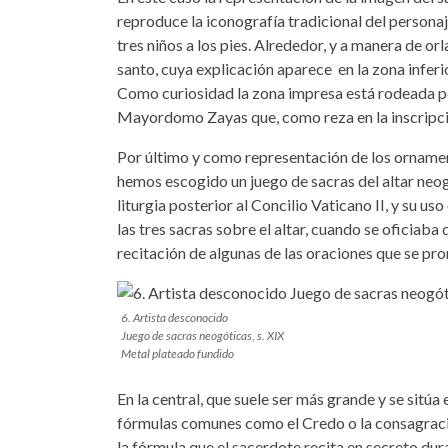
reproduce la iconografía tradicional del personaj
tres niños a los pies. Alrededor, y a manera de or
santo, cuya explicación aparece en la zona inferio
Como curiosidad la zona impresa está rodeada por
Mayordomo Zayas que, como reza en la inscripció
Por último y como representación de los ornament
hemos escogido un juego de sacras del altar neog
liturgia posterior al Concilio Vaticano II, y su us
las tres sacras sobre el altar, cuando se oficiaba 
recitación de algunas de las oraciones que se pro
6. Artista desconocido
Juego de sacras neogóticas, s. XIX
Metal plateado fundido
En la central, que suele ser más grande y se sitúa 
fórmulas comunes como el Credo o la consagraci
la fórmula que el sacerdote recita en secreto du