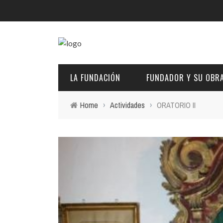
LA FUNDACIÓN
FUNDADOR Y SU OBR
Home
›
Actividades
›
ORATORIO II
DESCRIPCIÓN Y CARACTERÍSTICAS
BIOGRAFÍA
FINES
PINTURAS
EL PATRONATO: COMPETENCIAS Y COMPOSICIÓN ACTU