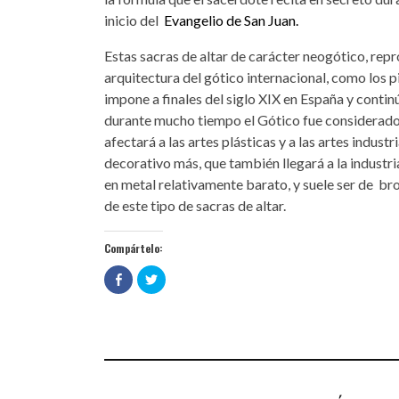
inicio del
Evangelio de San Juan
.
Estas sacras de altar de carácter neogótico, rep
arquitectura del gótico internacional, como los pi
impone a finales del siglo XIX en España y conti
durante mucho tiempo el Gótico fue considerado 
afectará a las artes plásticas y a las artes indu
decorativo más, que también llegará a la industria
en metal relativamente barato, y suele ser de b
de este tipo de sacras de altar.
Compártelo:
Haz
Haz
clic
clic
para
para
compartir
compartir
en
en
Facebook
Twitter
(Se
(Se
abre
abre
en
en
una
una
ventana
ventana
nueva)
nueva)