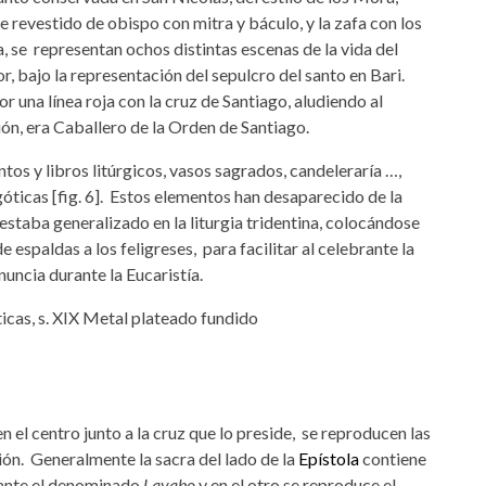
e revestido de obispo con mitra y báculo, y la zafa con los
la, se representan ochos distintas escenas de la vida del
r, bajo la representación del sepulcro del santo en Bari.
 una línea roja con la cruz de Santiago, aludiendo al
n, era Caballero de la Orden de Santiago.
os y libros litúrgicos, vasos sagrados, candeleraría …,
óticas [fig. 6]. Estos elementos han desaparecido de la
o estaba generalizado en la liturgia tridentina, colocándose
de espaldas a los feligreses, para facilitar al celebrante la
nuncia durante la Eucaristía.
en el centro junto a la cruz que lo preside, se reproducen las
ón. Generalmente la sacra del lado de la
Epístola
contiene
rante el denominado
Lavabo
y en el otro se reproduce el