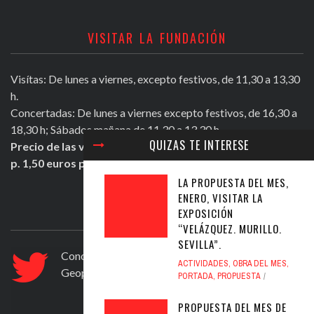
VISITAR LA FUNDACIÓN
Visítas: De lunes a viernes, excepto festivos, de 11,30 a 13,30
h.
Concertadas: De lunes a viernes excepto festivos, de 16,30 a
18,30 h; Sábados mañana de 11,30 a 13,30 h.
QUIZAS TE INTERESE
Precio de las visitas: Individual 2 euros. Grupos + de 10
p. 1,50 euros persona.
LA PROPUESTA DEL MES,
ENERO, VISITAR LA
ULTIMOS TWEETS
EXPOSICIÓN
“VELÁZQUEZ. MURILLO.
SEVILLA”.
Conocer Guadix y comarca, ficha nº 83. El
ACTIVIDADES
,
OBRA DEL MES
,
Geoparque de Granada
https://t.co/ad6594yfVv
PORTADA
,
PROPUESTA
Jul 12, 2020
PROPUESTA DEL MES DE