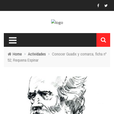
Menú Principal
LA FUNDACIÓN
FUNDADOR Y SU OBRA
Home
›
Actividades
›
Conocer Guadix y comarca, ficha nº
LA CASA MUSEO
52, Requena Espinar
ACTIVIDADES
TRANSPARENCIA
ENLACES