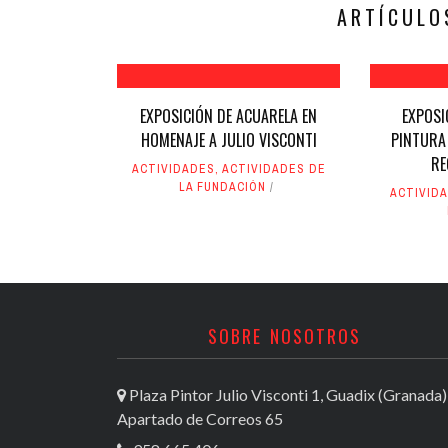
nueva)
nueva)
ARTÍCULO
EXPOSICIÓN DE ACUARELA EN
EXPOSI
HOMENAJE A JULIO VISCONTI
PINTURA 
RE
ACTIVIDADES
,
ACTIVIDADES DE
LA FUNDACIÓN
ACTIVID
SOBRE NOSOTROS
Plaza Pintor Julio Visconti 1, Guadix (Granada)
Apartado de Correos 65