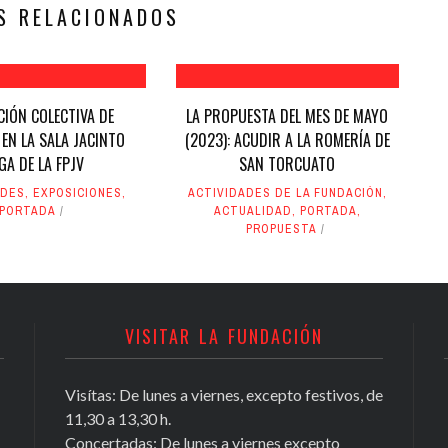
S RELACIONADOS
CIÓN COLECTIVA DE
LA PROPUESTA DEL MES DE MAYO
EN LA SALA JACINTO
(2023): ACUDIR A LA ROMERÍA DE
GA DE LA FPJV
SAN TORCUATO
ADES
,
EXPOSICIONES
,
ACTIVIDADES DE LA FUNDACIÓN
,
PORTADA
ACTUALIDAD
,
PORTADA
,
PROPUESTA
VISITAR LA FUNDACIÓN
Visítas: De lunes a viernes, excepto festivos, de
11,30 a 13,30 h.
Concertadas: De lunes a viernes excepto