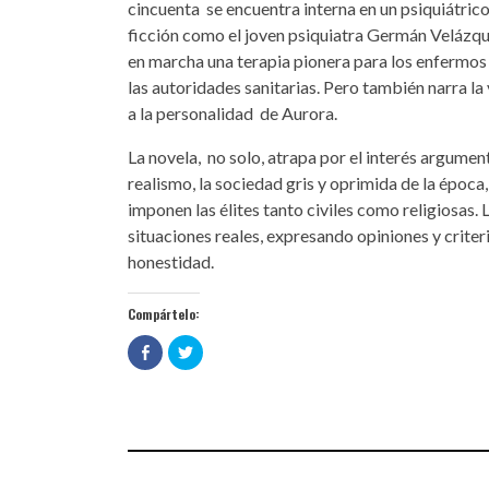
cincuenta se encuentra interna en un psiquiátric
ficción como el joven psiquiatra Germán Velázqu
en marcha una terapia pionera para los enfermos 
las autoridades sanitarias. Pero también narra l
a la personalidad de Aurora.
La novela, no solo, atrapa por el interés argument
realismo, la sociedad gris y oprimida de la époc
imponen las élites tanto civiles como religiosas.
situaciones reales, expresando opiniones y criteri
honestidad.
Compártelo:
Haz
Haz
clic
clic
para
para
compartir
compartir
en
en
Facebook
Twitter
(Se
(Se
abre
abre
en
en
una
una
ventana
ventana