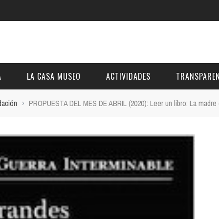
A
LA CASA MUSEO
ACTIVIDADES
TRANSPAREN
dación
›
PROPUESTA DEL MES DE ABRIL (2020): Leer un libro: La madre 
DESCRIPCIÓN
DE LA FUNDACIÓN
ESTATUTOS
VIDEOS
OTRAS ACTIVIDADES DE ÁMBITO COMARCA
REUNIONES Y A
AL
GALERÍA
PRESUPUESTO Y
FOTOMONTAJES
OTRA INFORMAC