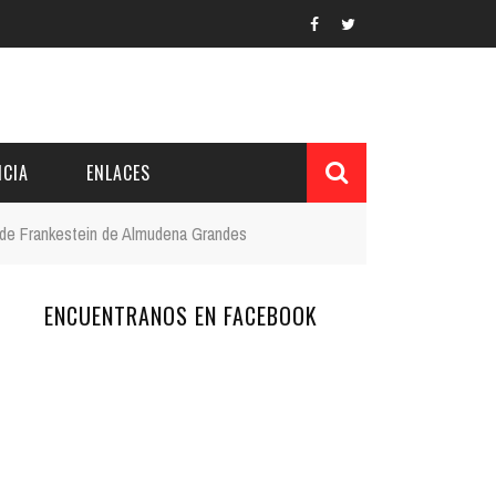
CIA
ENLACES
de Frankestein de Almudena Grandes
ENCUENTRANOS EN FACEBOOK
L Y PROVINCIAL
CUERDOS DEL PATRONATO
 CUENTAS ANUALES
IÓN DE INTERÉS