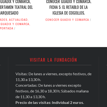
GUADIX Y COMARCA,
CONOCER GUADIX Y COMARCA.
CERTAMEN TEATRAL DEL
FICHA 5: EL RETABLO DE LA
ARQUESADO
IGLESIA DE COGOLLOS.
DADES
,
ACTUALIDAD
,
CONOCER GUADIX Y COMARCA
 GUADIX Y COMARCA
,
PORTADA
VISITAR LA FUNDACIÓN
Visítas: De lunes a viernes, excepto festivos, de
Conocer Guadix y comarca, ficha nº
11,30 a 13,30 h.
81, Antonio Chamorro Daza,
Concertadas: De lunes a viernes excepto
investigador exiliado
festivos, de 16,30 a 18,30 h; Sábados mañana
https://t.co/Tx2b2DL4i3
de 11,30 a 13,30 h.
May 16, 2020
Precio de las visitas: Individual 2 euros.