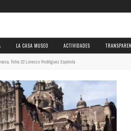
A
LA CASA MUSEO
ACTIVIDADES
TRANSPAREN
arca, ficha 22 Lorenzo Rodríguez Espínola
DESCRIPCIÓN
DE LA FUNDACIÓN
ESTATUTOS
VIDEOS
OTRAS ACTIVIDADES DE ÁMBITO COMARCA
REUNIONES Y A
AL
GALERÍA
PRESUPUESTO Y
FOTOMONTAJES
OTRA INFORMAC