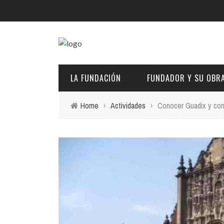
LA FUNDACIÓN
FUNDADOR Y SU OBR
Home
›
Actividades
›
Conocer Guadix y com
DESCRIPCIÓN Y CARACTERÍSTICAS
BIOGRAFÍA
FINES
PINTURAS
EL PATRONATO: COMPETENCIAS Y COMPOSICIÓN ACTU