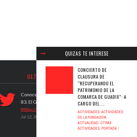
QUIZAS TE INTERESE
CONCIERTO DE
ULTIMOS TWEETS
CLAUSURA DE
“RECUPERANDO EL
PATRIMONIO DE LA
Conocer Guadix y comarca, ficha nº
PROPU
COMARCA DE GUADIX”: A
83. El Geoparque de Granada
(2020)
CARGO DEL ...
https://t.co/ad6594yfVv
activi
ACTIVIDADES
,
ACTIVIDADES
del A
Jul 12, 2020
DE LA FUNDACIÓN
,
ACTUALIDAD
,
OTRAS
https
ACTIVIDADES
,
PORTADA
Jul 12,