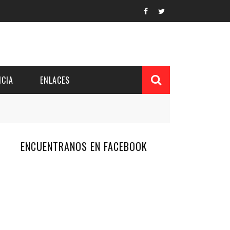
CIA
ENLACES
ENCUENTRANOS EN FACEBOOK
L Y PROVINCIAL
CUERDOS DEL PATRONATO
 CUENTAS ANUALES
IÓN DE INTERÉS