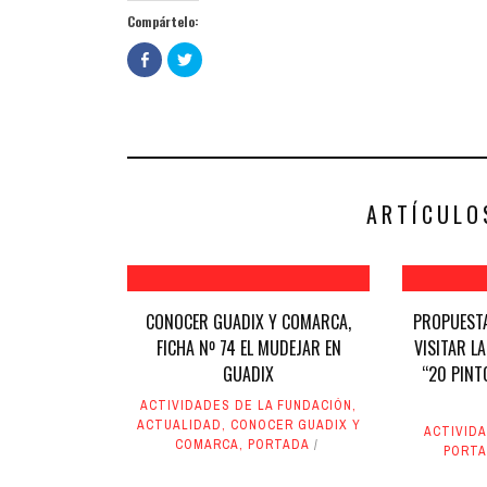
Compártelo:
Haz
Haz
clic
clic
para
para
compartir
compartir
en
en
Facebook
Twitter
(Se
(Se
abre
abre
en
en
una
una
ventana
ventana
nueva)
nueva)
ARTÍCULO
CONOCER GUADIX Y COMARCA,
PROPUESTA
FICHA Nº 74 EL MUDEJAR EN
VISITAR LA
GUADIX
“20 PINT
ACTIVIDADES DE LA FUNDACIÓN
,
ACTUALIDAD
,
CONOCER GUADIX Y
ACTIVID
COMARCA
,
PORTADA
PORT