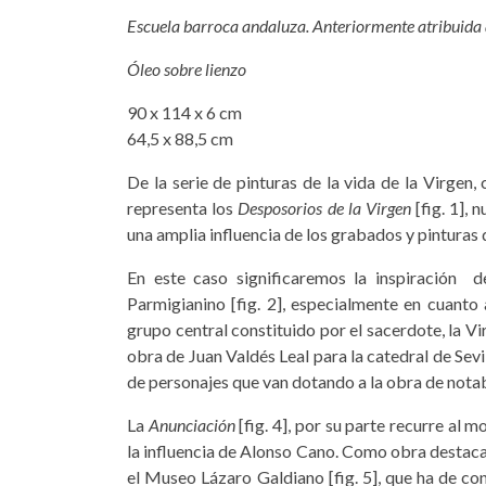
Escuela barroca andaluza. Anteriormente atribuida
Óleo sobre lienzo
90 x 114 x 6 cm
64,5 x 88,5 cm
De la serie de pinturas de la vida de la Virgen,
representa los
Desposorios de la Virgen
[fig. 1],
una amplia influencia de los grabados y pinturas 
En este caso significaremos la inspiración 
Parmigianino [fig. 2], especialmente en cuanto
grupo central constituido por el sacerdote, la V
obra de Juan Valdés Leal para la catedral de Sevi
de personajes que van dotando a la obra de notabl
La
Anunciación
[fig. 4], por su parte recurre al
la influencia de Alonso Cano. Como obra destaca
el Museo Lázaro Galdiano [fig. 5], que ha de co