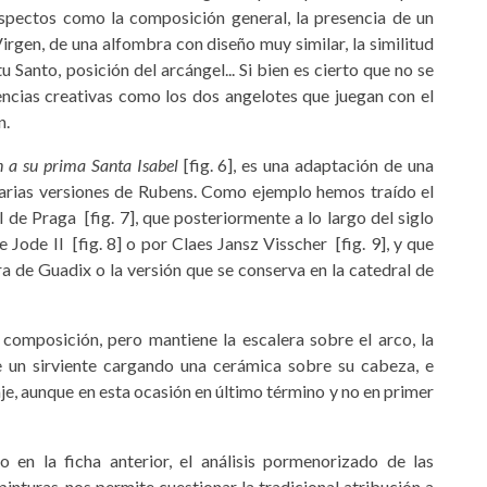
aspectos como la composición general, la presencia de un
 Virgen, de una alfombra con diseño muy similar, la similitud
 Santo, posición del arcángel... Si bien es cierto que no se
cencias creativas como los dos angelotes que juegan con el
n.
en a su prima Santa Isabel
[fig. 6], es una adaptación de una
varias versiones de Rubens. Como ejemplo hemos traído el
de Praga [fig. 7], que posteriormente a lo largo del siglo
 Jode II [fig. 8] o por Claes Jansz Visscher [fig. 9], y que
 de Guadix o la versión que se conserva en la catedral de
 composición, pero mantiene la escalera sobre el arco, la
e un sirviente cargando una cerámica sobre su cabeza, e
aje, aunque en esta ocasión en último término y no en primer
en la ficha anterior, el análisis pormenorizado de las
inturas, nos permite cuestionar la tradicional atribución a