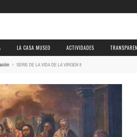
A
LA CASA MUSEO
ACTIVIDADES
TRANSPAREN
ación
›
SERIE DE LA VIDA DE LA VIRGEN II
DESCRIPCIÓN
DE LA FUNDACIÓN
ESTATUTOS
VIDEOS
OTRAS ACTIVIDADES DE ÁMBITO COMARCA
REUNIONES Y A
AL
GALERÍA
PRESUPUESTO Y
FOTOMONTAJES
OTRA INFORMAC