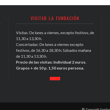
VISITAR LA FUNDACIÓN
Visítas: De lunes a viernes, excepto festivos, de
Conocer Guadix y comarca, ficha nº
11,30 a 13,30 h.
81, Antonio Chamorro Daza,
Concertadas: De lunes a viernes excepto
investigador exiliado
festivos, de 16,30 a 18,30 h; Sábados mañana
https://t.co/Tx2b2DL4i3
de 11,30 a 13,30 h.
May 16, 2020
Precio de las visitas: Individual 2 euros.
Grupos + de 10 p. 1,50 euros persona.
© Copyright
Fundac