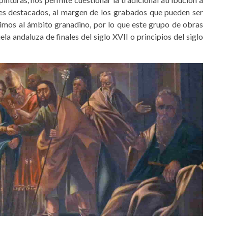
tes destacados, al margen de los grabados que pueden ser
imos al ámbito granadino, por lo que este grupo de obras
 andaluza de finales del siglo XVII o principios del siglo