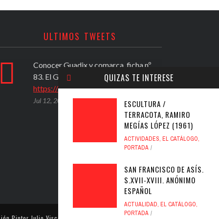
ULTIMOS TWEETS
Conocer Guadix y comarca, ficha nº
PROPU
83. El Geoparque de Granada
(2020)
QUIZAS TE INTERESE
https://t.co/ad6594yfVv
activi
del A
Jul 12, 2020
ESCULTURA /
https
TERRACOTA, RAMIRO
Jul 12,
MEGÍAS LÓPEZ (1961)
ACTIVIDADES
,
EL CATÁLOGO
,
PORTADA
SAN FRANCISCO DE ASÍS.
S.XVII-XVIII. ANÓNIMO
ESPAÑOL
ACTUALIDAD
,
EL CATÁLOGO
,
PORTADA
ión Pintor Julio Visconti
. Todos los derechos reservados.