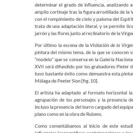
determinar el grado de influencia, analizando 
amplio cortinaje tras la figura arrodillada de la
con el rompimiento de cielo y paloma del Espíritu
trata de una adaptación literal, y se permite li
jarrón y las flores junto al reclinatorio de la Virge
Por último la escena de la
Visitación de la Virg
pintura del mismo tema, de la que se conocen 
“modelo” que se conserva en la Galería Nacional 
XVII será difundido por los grabadores Pieter de
tuvo bastante éxito como demuestra esta pintura
Málaga de Peeter Sion [fig. 10].
El artista ha adaptado al formato horizontal la
agrupación de los personajes y la presencia d
incluso la presencia del burro cargado del equip
plano como en la obra de Rubens.
Como comentábamos al inicio de este estudio 
influencias iconográficas contemporáneas a las p