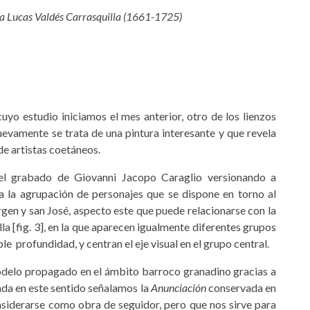
 a Lucas Valdés Carrasquilla (1661-1725)
 cuyo estudio iniciamos el mes anterior, otro de los lienzos
 nuevamente se trata de una pintura interesante y que revela
de artistas coetáneos.
del grabado de Giovanni Jacopo Caraglio versionando a
 a la agrupación de personajes que se dispone en torno al
irgen y san José, aspecto este que puede relacionarse con la
lla [fig. 3], en la que aparecen igualmente diferentes grupos
e profundidad, y centran el eje visual en el grupo central.
 modelo propagado en el ámbito barroco granadino gracias a
da en este sentido señalamos la
Anunciación
conservada en
nsiderarse como obra de seguidor, pero que nos sirve para