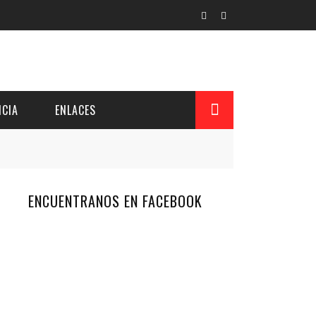
CIA
ENLACES
ENCUENTRANOS EN FACEBOOK
L Y PROVINCIAL
CUERDOS DEL PATRONATO
 CUENTAS ANUALES
IÓN DE INTERÉS