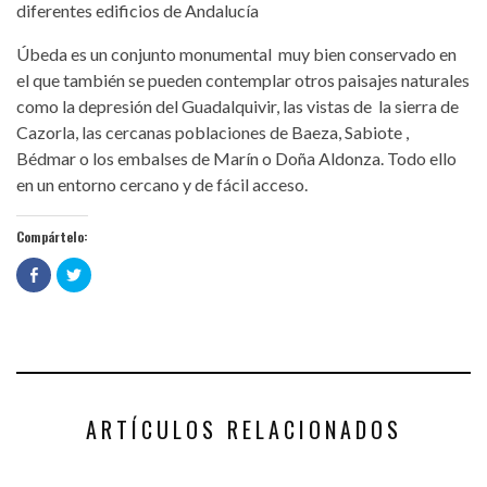
diferentes edificios de Andalucía
Úbeda es un conjunto monumental muy bien conservado en
el que también se pueden contemplar otros paisajes naturales
como la depresión del Guadalquivir, las vistas de la sierra de
Cazorla, las cercanas poblaciones de Baeza, Sabiote ,
Bédmar o los embalses de Marín o Doña Aldonza. Todo ello
en un entorno cercano y de fácil acceso.
Compártelo:
Haz
Haz
clic
clic
para
para
compartir
compartir
en
en
Facebook
Twitter
(Se
(Se
abre
abre
en
en
una
una
ventana
ventana
nueva)
nueva)
ARTÍCULOS RELACIONADOS