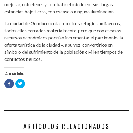
mejorar, entretener y combatir el miedo en sus largas
estancias bajo tierra, con escasa o ninguna iluminación
La ciudad de Guadix cuenta con otros refugios antiaéreos,
todos ellos cerrados materialmente, pero que con escasos
recursos económicos podrían incrementar el patrimonio, la
oferta turística de la ciudad y, a su vez, convertirlos en
símbolo del sufrimiento de la población civil en tiempos de
conflictos bélicos.
Compártelo:
Haz
Haz
clic
clic
para
para
compartir
compartir
en
en
Facebook
Twitter
(Se
(Se
abre
abre
en
en
una
una
ventana
ventana
nueva)
nueva)
ARTÍCULOS RELACIONADOS