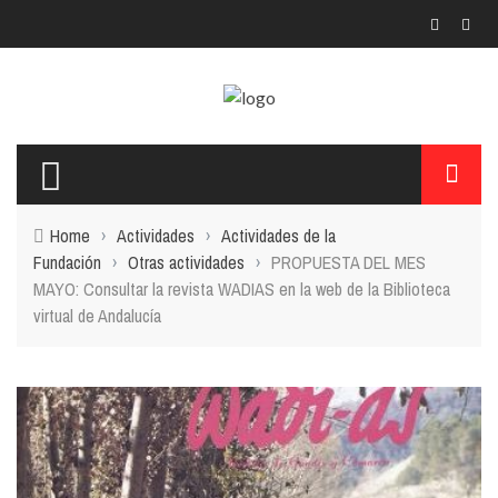
Menú Principal
LA FUNDACIÓN
FUNDADOR Y SU OBRA
Home
›
Actividades
›
Actividades de la
LA CASA MUSEO
Fundación
›
Otras actividades
›
PROPUESTA DEL MES
ACTIVIDADES
MAYO: Consultar la revista WADIAS en la web de la Biblioteca
virtual de Andalucía
TRANSPARENCIA
ENLACES