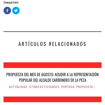
Compártelo:
Haz
Haz
clic
clic
para
para
compartir
compartir
en
en
Facebook
Twitter
(Se
(Se
abre
abre
en
en
una
una
ventana
ventana
nueva)
nueva)
ARTÍCULOS RELACIONADOS
PROPUESTA DEL MES DE AGOSTO: ACUDIR A LA REPRESENTACIÓN
POPULAR DEL ALCALDE CARBONERO DE LA PEZA
ACTUALIDAD
,
OTRAS ACTIVIDADES
,
PORTADA
,
PROPUESTA