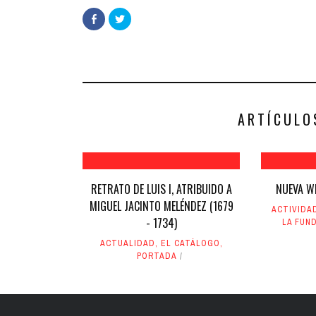
Haz
Haz
clic
clic
para
para
compartir
compartir
en
en
Facebook
Twitter
(Se
(Se
abre
abre
en
en
una
una
ventana
ventana
nueva)
nueva)
ARTÍCULO
RETRATO DE LUIS I, ATRIBUIDO A
NUEVA W
MIGUEL JACINTO MELÉNDEZ (1679
ACTIVIDA
- 1734)
LA FUN
ACTUALIDAD
,
EL CATÁLOGO
,
PORTADA