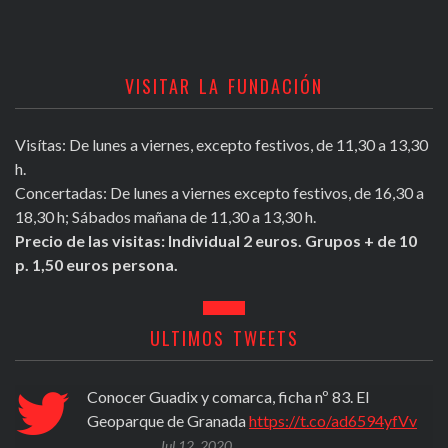
VISITAR LA FUNDACIÓN
Visítas: De lunes a viernes, excepto festivos, de 11,30 a 13,30
h.
Concertadas: De lunes a viernes excepto festivos, de 16,30 a
18,30 h; Sábados mañana de 11,30 a 13,30 h.
Precio de las visitas: Individual 2 euros. Grupos + de 10
p. 1,50 euros persona.
ULTIMOS TWEETS
a nº 83. El
PROPUESTA DEL MES DE JULIO (
//t.co/ad6594yfVv
Participar en el programa de activi
Concejalía de Cultura del Ayunta