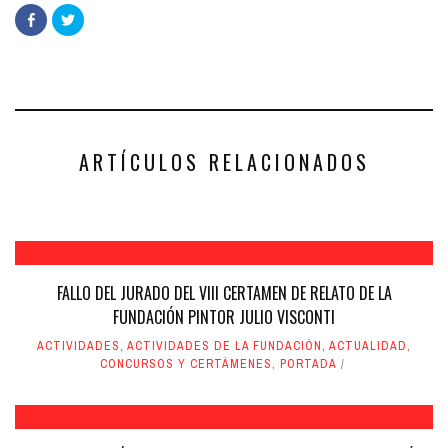
Haz
Haz
clic
clic
para
para
compartir
compartir
en
en
Facebook
Twitter
(Se
(Se
abre
abre
en
en
una
una
ventana
ventana
nueva)
nueva)
ARTÍCULOS RELACIONADOS
FALLO DEL JURADO DEL VIII CERTAMEN DE RELATO DE LA
FUNDACIÓN PINTOR JULIO VISCONTI
ACTIVIDADES
,
ACTIVIDADES DE LA FUNDACIÓN
,
ACTUALIDAD
,
CONCURSOS Y CERTÁMENES
,
PORTADA